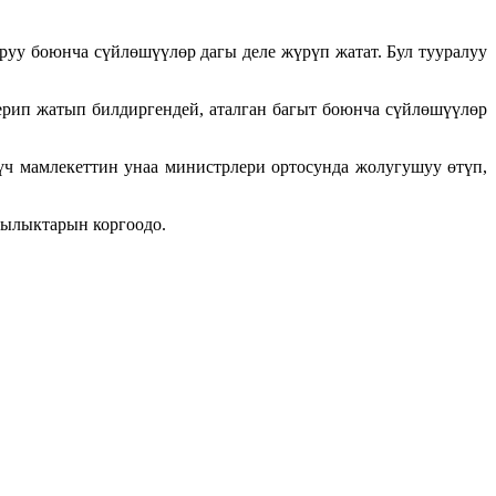
уу боюнча сүйлөшүүлөр дагы деле жүрүп жатат. Бул тууралуу
рип жатып билдиргендей, аталган багыт боюнча сүйлөшүүлөр
 мамлекеттин унаа министрлери ортосунда жолугушуу өтүп,
чылыктарын коргоодо.