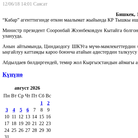
12/06/18 14:01
Саясат
Бишкек, 1
“Кабар” агенттигинде өткөн маалымат жыйында КР Тышкы иш
Министр президент Сооронбай Жээнбековдун Кытайга болгон
уланууда.
Анын айтымында, Циндаодогу ШКУга мүчө-мамлекеттердин б
ыңгайлуу каттамды кароо боюнча атайын адистердин талкуусу 
Абдылдаев билдиргендей, темир жол Кыргызстандын аймагы а
Күнүнө
август 2026
Пн
Вт
Ср
Чт
Пт
Сб
Вс
1
2
3
4
5
6
7
8
9
10
11
12
13
14
15
16
17
18
19
20
21
22
23
24
25
26
27
28
29
30
31