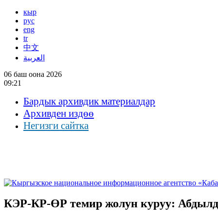
кыр
рус
eng
tr
中文
العربية
06 баш оона 2026
09:21
Бардык архивдик материалдар
Архивден издөө
Негизги сайтка
КЭР-КР-ӨР темир жолун куруу: Абдылд