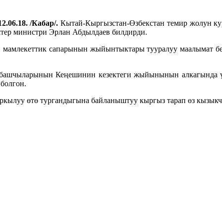
2.06.18. /Кабар/.
Кытай-Кыргызстан-Өзбекстан темир жолун кур
тер министри Эрлан Абдылдаев билдирди.
 мамлекеттик сапарынын жыйынтыктары тууралуу маалымат бе
ашчыларынын Кеңешинин кезектеги жыйынынын алкагында үч
болгон.
ркылуу өтө тургандыгына байланыштуу кыргыз тарап өз кызык