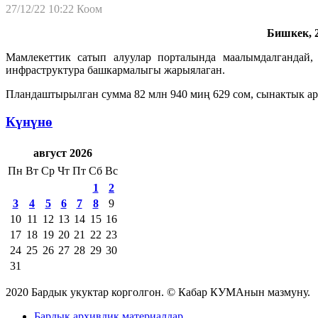
27/12/22 10:22
Коом
Бишкек, 2
Мамлекеттик сатып алуулар порталында маалымдалгандай
инфраструктура башкармалыгы жарыялаган.
Пландаштырылган сумма 82 млн 940 миң 629 сом, сынактык ар
Күнүнө
август 2026
Пн
Вт
Ср
Чт
Пт
Сб
Вс
1
2
3
4
5
6
7
8
9
10
11
12
13
14
15
16
17
18
19
20
21
22
23
24
25
26
27
28
29
30
31
2020 Бардык укуктар корголгон. © Кабар КУМАнын мазмуну.
Бардык архивдик материалдар