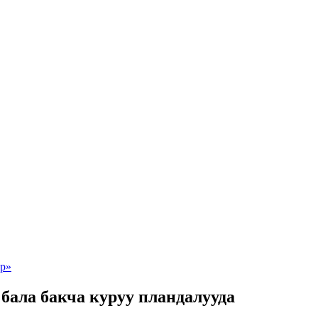
бала бакча куруу пландалууда