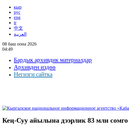
кыр
рус
eng
tr
中文
العربية
08 баш оона 2026
04:49
Бардык архивдик материалдар
Архивден издөө
Негизги сайтка
Кең-Суу айылына дээрлик 83 млн сомго 