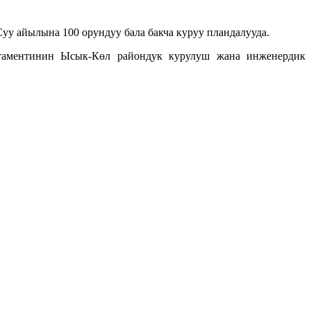
у айылына 100 орундуу бала бакча куруу пландалууда.
ртаментинин Ысык-Көл райондук курулуш жана инженердик