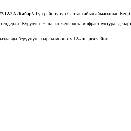
7.12.22. /Кабар/.
Түп районунун Санташ айыл аймагынын Кең-Су
, тендерди Курулуш жана инженердик инфраструктура депа
ыздарды берүүнүн акыркы мөөнөтү 12-январга чейин.