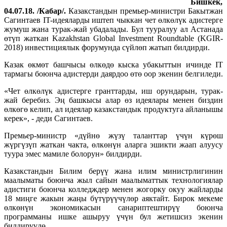
Бишкек,
04.07.18. /Кабар/.
Казакстандын премьер-министри Бакытжан
Сагинтаев IT-идеяларды иштеп чыккан чет өлкөлүк адистерге
жумуш жана турак-жай убадалады. Бул тууралуу ал Астанада
өтүп жаткан Kazakhstan Global Investment Roundtable (KGIR-
2018) инвестициялык форумунда сүйлөп жатып билдирди.
Казак өкмөт башчысы өлкөдө кыска убакыттын ичинде IT
тармагы боюнча адистерди даярдоо өтө оор экенин белгиледи.
«Чет өлкөлүк адистерге гранттарды, иш орундарын, турак-
жай беребиз. Эң башкысы алар өз идеялары менен биздин
өлкөгө келип, ал идеялар казакстандык продуктуга айланышы
керек», - деди Сагинтаев.
Премьер-министр «дүйнө жүзү таланттар үчүн күрөш
жүргүзүп жаткан чакта, өлкөнүн аларга эшикти жаап алуусу
туура эмес мамиле болорун» билдирди.
Казакстандын Билим берүү жана илим министрлигинин
маалыматы боюнча жыл сайын маалыматтык технологиялар
адистиги боюнча колледждер менен жогорку окуу жайларды
18 миңге жакын жаңы бүтүрүүчүлөр аяктайт. Бирок мекеме
өлкөнүн экономикасын санариптештирүү боюнча
программаны ишке ашыруу үчүн бул жетишсиз экенин
билдирүүдө.