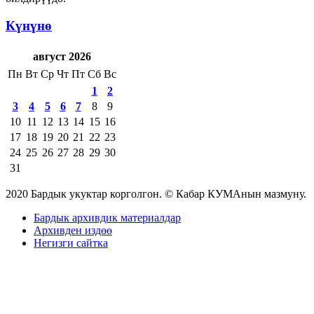
Күнүнө
август 2026
Пн
Вт
Ср
Чт
Пт
Сб
Вс
1
2
3
4
5
6
7
8
9
10
11
12
13
14
15
16
17
18
19
20
21
22
23
24
25
26
27
28
29
30
31
2020 Бардык укуктар корголгон. © Кабар КУМАнын мазмуну.
Бардык архивдик материалдар
Архивден издөө
Негизги сайтка