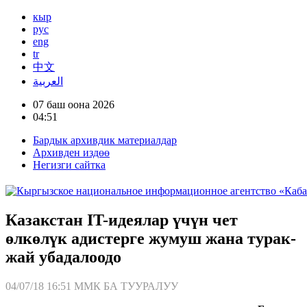
кыр
рус
eng
tr
中文
العربية
07 баш оона 2026
04:51
Бардык архивдик материалдар
Архивден издөө
Негизги сайтка
Казакстан IT-идеялар үчүн чет
өлкөлүк адистерге жумуш жана турак-
жай убадалоодо
04/07/18 16:51
ММК БА ТУУРАЛУУ