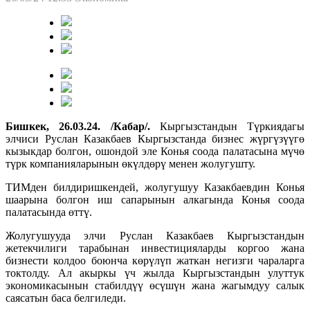
Бишкек, 26.03.24. /Кабар/.
Кыргызстандын Түркиядагы
элчиси Руслан Казакбаев Кыргызстанда бизнес жүргүзүүгө
кызыкдар болгон, ошондой эле Конья соода палатасына мүчө
түрк компанияларынын өкүлдөрү менен жолугушту.
ТИМден билдиришкендей, жолугушуу Казакбаевдин Конья
шаарына болгон иш сапарынын алкагында Конья соода
палатасында өттү.
Жолугушууда элчи Руслан Казакбаев Кыргызстандын
жетекчилиги тарабынан инвестицияларды коргоо жана
бизнести колдоо боюнча көрүлүп жаткан негизги чараларга
токтолду. Ал акыркы үч жылда Кыргызстандын улуттук
экономикасынын стабилдүү өсүшүн жана жагымдуу салык
саясатын баса белгиледи.