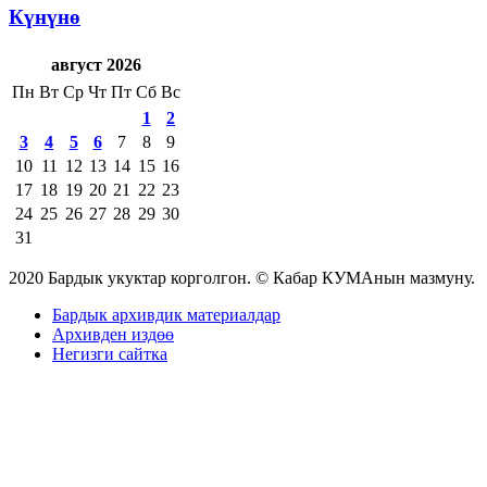
Күнүнө
август 2026
Пн
Вт
Ср
Чт
Пт
Сб
Вс
1
2
3
4
5
6
7
8
9
10
11
12
13
14
15
16
17
18
19
20
21
22
23
24
25
26
27
28
29
30
31
2020 Бардык укуктар корголгон. © Кабар КУМАнын мазмуну.
Бардык архивдик материалдар
Архивден издөө
Негизги сайтка