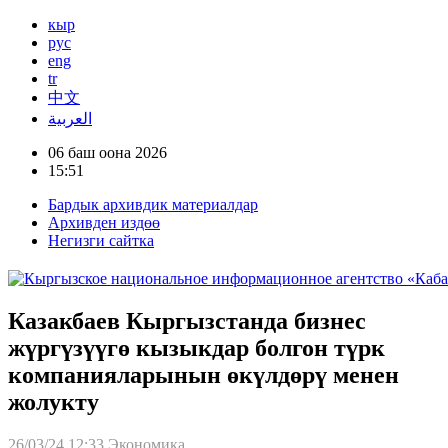
кыр
рус
eng
tr
中文
العربية
06 баш оона 2026
15:51
Бардык архивдик материалдар
Архивден издөө
Негизги сайтка
Казакбаев Кыргызстанда бизнес
жүргүзүүгө кызыкдар болгон түрк
компанияларынын өкүлдөрү менен
жолукту
26/03/24 12:33
Экономика