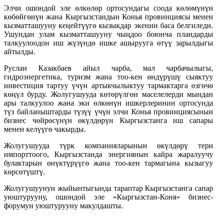
Элчи ошондой эле өлкөлөр ортосундагы соода көлөмүнүн
көбөйгөнүн жана Кыргызстандын Конья провинциясы менен
кызматташууну кеңейтүүгө кызыкдар экенин баса белгиледи.
Ушундан улам кызматташууну чыңдоо боюнча пландарды
талкуулоодон иш жүзүндө ишке ашырууга өтүү зарылдыгы
айтылды.
Руслан Казакбаев айыл чарба, мал чарбачылыгы,
гидроэнергетика, туризм жана тоо-кен өндүрүшү сыяктуу
инвестиция тартуу үчүн артыкчылыктуу тармактарга өзгөчө
көңүл бурду. Жолугушууда көтөрүлгөн маселелерди мындан
ары талкуулоо жана эки өлкөнүн ишкерлеринин ортосунда
түз байланыштарды түзүү үчүн элчи Конья провинциясынын
бизнес чөйрөсүнүн өкүлдөрүн Кыргызстанга иш сапары
менен келүүгө чакырды.
Жолугушууда түрк компанияларынын өкүлдөрү тери
импорттоого, Кыргызстанда энергиянын кайра жаралуучу
булактарын өнүктүрүүгө жана тоо-кен тармагына кызыгуу
көрсөтүштү.
Жолугушуунун жыйынтыгында тараптар Кыргызстанга сапар
уюштурууну, ошондой эле «Кыргызстан-Коня» бизнес-
форумун уюштурууну макулдашты.