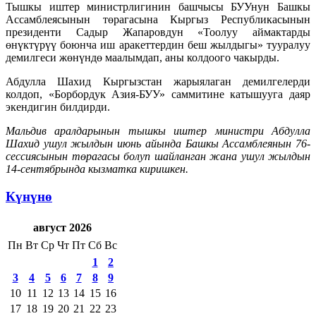
Тышкы иштер министрлигинин башчысы БУУнун Башкы
Ассамблеясынын төрагасына Кыргыз Республикасынын
президенти Садыр Жапаровдун «Тоолуу аймактарды
өнүктүрүү боюнча иш аракеттердин беш жылдыгы» тууралуу
демилгеси жөнүндө маалымдап, аны колдоого чакырды.
Абдулла Шахид Кыргызстан жарыялаган демилгелерди
колдоп, «Борбордук Азия-БУУ» саммитине катышууга даяр
экендигин билдирди.
Мальдив аралдарынын тышкы иштер министри Абдулла
Шахид ушул жылдын июнь айында Башкы Ассамблеянын 76-
сессиясынын төрагасы болуп шайланган жана ушул жылдын
14-сентябрында кызматка киришкен.
Күнүнө
август 2026
Пн
Вт
Ср
Чт
Пт
Сб
Вс
1
2
3
4
5
6
7
8
9
10
11
12
13
14
15
16
17
18
19
20
21
22
23