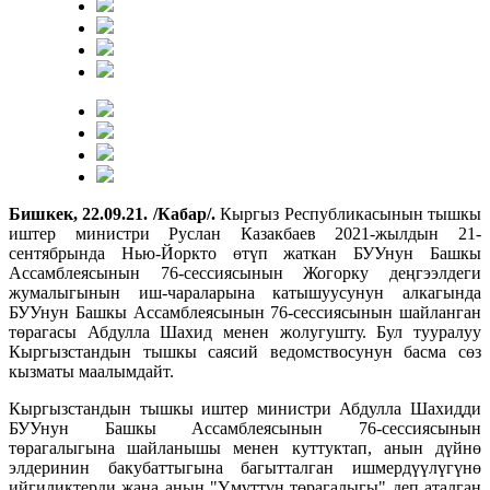
Бишкек, 22.09.21. /Кабар/.
Кыргыз Республикасынын тышкы
иштер министри Руслан Казакбаев 2021-жылдын 21-
сентябрында Нью-Йоркто өтүп жаткан БУУнун Башкы
Ассамблеясынын 76-сессиясынын Жогорку деңгээлдеги
жумалыгынын иш-чараларына катышууcунун алкагында
БУУнун Башкы Ассамблеясынын 76-сессиясынын шайланган
төрагасы Абдулла Шахид менен жолугушту. Бул тууралуу
Кыргызстандын тышкы саясий ведомствосунун басма сөз
кызматы маалымдайт.
Кыргызстандын тышкы иштер министри Абдулла Шахидди
БУУнун Башкы Ассамблеясынын 76-сессиясынын
төрагалыгына шайланышы менен куттуктап, анын дүйнө
элдеринин бакубаттыгына багытталган ишмердүүлүгүнө
ийгиликтерди жана анын "Үмүттүн төрагалыгы" деп аталган