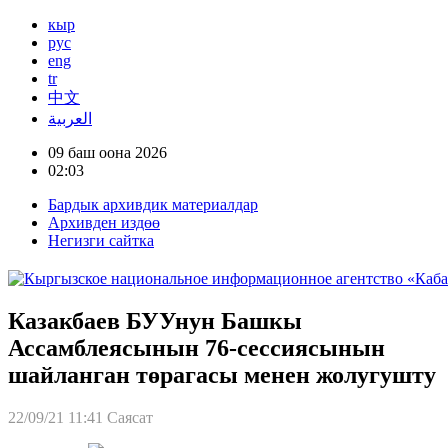
кыр
рус
eng
tr
中文
العربية
09 баш оона 2026
02:03
Бардык архивдик материалдар
Архивден издөө
Негизги сайтка
Казакбаев БУУнун Башкы
Ассамблеясынын 76-сессиясынын
шайланган төрагасы менен жолугушту
22/09/21 11:41
Саясат