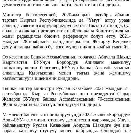
демилгесинин ишке ашышына тилектештигин билдирди.
Министр белгилегендей, 2020-жылдын октябрь айынан
тартып Кыргыз Республикасында да "Үмүт" аттуу ураан
алдында саясий өзгөрүүлөр жүрүп жатат. Тактап айтканда, бул
аралыкта өлкөдө президенттик шайлоо жана Конституциянын
жаңы редакциясы боюнча референдум болуп өттү. 2021-
жылдын 28-ноябрына пландаштырылган Жогорку Кеңешке
депутаттарды шайлоо бул өзгөрүүлөр циклин жыйынтыктайт.
Өз кезегинде Башкы Ассамблеянын төрагасы Абдулла Шахид
Кыргызстан БУУнун Борбордук Азиядагы маанилүү
өнөктөшү экенин белгилеп, БУУнун Башкы Ассамблеясынын
алкагында Кыргызстан менен тыгыз жана жемиштүү
кызматташууга ишенимин билдирди.
Тышкы иштер министри Руслан Казакбаев 2021-жылдын 21-
сентябрында Кыргыз Республикасынын президенти Садыр
Жапаров БУУнун Башкы Ассамблеясынын 76-сессиясынын
Жалпы дебатында сөз сүйлөгөндүгүн билдирди.
Мамлекет башчысы өз билдирүүсүндө 2022-жылы «Борбордук
Азия-БУУ» саммитин өткөрүү демилгесин жарыялады. Ушуга
байланыштуу Руслан Казакбаев Абдулла Шахидге бул иш-
чарага катышуу өтүнүчү менен кайрылды. Ошондой эле