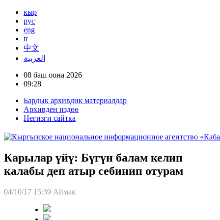
кыр
рус
eng
tr
中文
العربية
08 баш оона 2026
09:28
Бардык архивдик материалдар
Архивден издөө
Негизги сайтка
Карылар үйү: Бүгүн балам келип
калабы деп атыр себинип отурам
04/10/17 15:39
Аймак