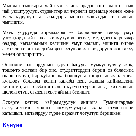
Мындан тышкары майрамдык иш-чарадан соң аларга ысык
чай уюштурулуп, студенттер ал жердеги карыялар менен жеке
маек курушуп, ал абалдары менен жакындан таанышып
чыгышты.
Маек учурунда айрымдары өз балдарынан такыр үмүт
үзгөндөрүн айтышса, көпчүлүк кыргыз улутундагы карыялар
балдар, кыздарынын келишин үмүт кылып, эшикти бирөө
ачса эле келип калдыбы деп күтүшөөрүн көздөрүнө жаш алуу
менен билдиришти.
Ошондой эле ордунан туруп басууга мүмкүнчүлүгү жок,
төшөктө жаткан бир эне, студенттердин бирин өз баласына
окшоштуруп, бир кубанычка бөлөнүп алгандыгын жана ушул
күндөрү балдары келип калабы деп, жакшы кийимдерин
кийинип, атыр себинип алып күтүп отурганын да көз жашын
шолоктотуп, студенттерге айтып беришти.
Эскерте кетсек, кайрымдуулук акцияга Гуманитардык
факультеттин жалпы окутуучулары жана студенттери
катышып, ыктыярдуу түрдө каражат чогултуп беришкен.
Күнүнө