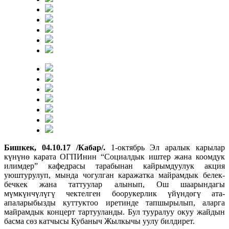
Бишкек, 04.10.17 /Кабар/.
1-октябрь Эл аралык карылар
күнүнө карата ОГПИнин “Социалдык иштер жана коомдук
илимдер” кафедрасы тарабынан кайрымдуулук акция
уюштурулуп, мында чогулган каражатка майрамдык белек-
бечкек жана таттуулар алынып, Ош шаарындагы
мүмкүнчүлүгү чектелген боорукерлик үйүндөгү ата-
апаларыбызды куттуктоо иретинде тапшырылып, аларга
майрамдык концерт тартууланды. Бул тууралуу окуу жайдын
басма сөз катчысы Кубаныч Жылкычы уулу билдирет.