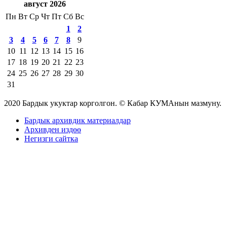
август 2026
Пн
Вт
Ср
Чт
Пт
Сб
Вс
1
2
3
4
5
6
7
8
9
10
11
12
13
14
15
16
17
18
19
20
21
22
23
24
25
26
27
28
29
30
31
2020 Бардык укуктар корголгон. © Кабар КУМАнын мазмуну.
Бардык архивдик материалдар
Архивден издөө
Негизги сайтка