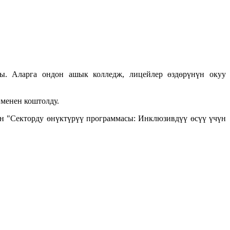
ы. Аларга ондон ашык колледж, лицейлер өздөрүнүн окуу
 менен коштолду.
 "Секторду өнүктүрүү программасы: Инклюзивдүү өсүү үчүн