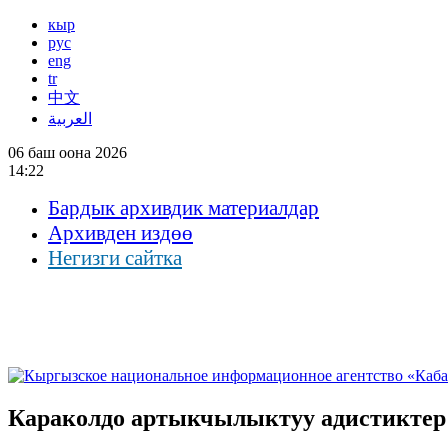
кыр
рус
eng
tr
中文
العربية
06 баш оона 2026
14:22
Бардык архивдик материалдар
Архивден издөө
Негизги сайтка
Караколдо артыкчылыктуу адистиктер 