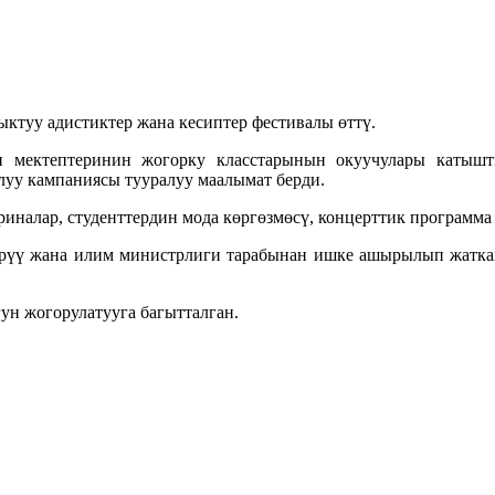
ктуу адистиктер жана кесиптер фестивалы өттү.
мектептеринин жогорку класстарынын окуучулары катышт
луу кампаниясы тууралуу маалымат берди.
налар, студенттердин мода көргөзмөсү, концерттик программа
рүү жана илим министрлиги тарабынан ишке ашырылып жаткан
н жогорулатууга багытталган.