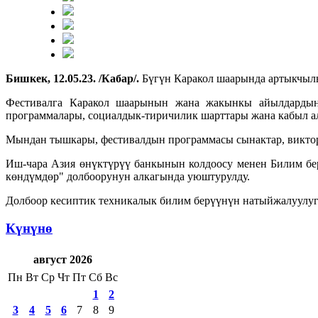
Бишкек, 12.05.23. /Кабар/.
Бүгүн Каракол шаарында артыкчылы
Фестивалга Каракол шаарынын жана жакынкы айылдардын 
программалары, социалдык-тиричилик шарттары жана кабыл а
Мындан тышкары, фестивалдын программасы сынактар, виктори
Иш-чара Азия өнүктүрүү банкынын колдоосу менен Билим бе
көндүмдөр" долбоорунун алкагында уюштурулду.
Долбоор кесиптик техникалык билим берүүнүн натыйжалуулугу
Күнүнө
август 2026
Пн
Вт
Ср
Чт
Пт
Сб
Вс
1
2
3
4
5
6
7
8
9