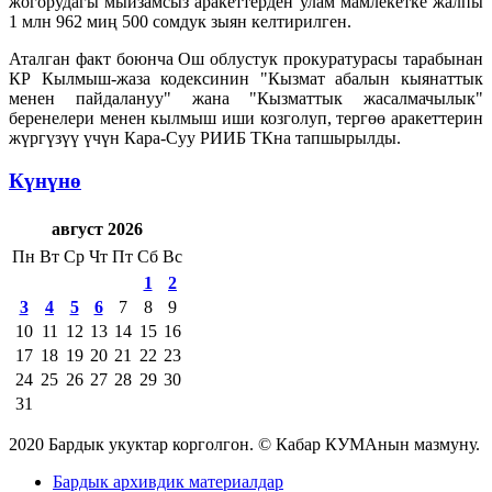
жогорудагы мыйзамсыз аракеттерден улам мамлекетке жалпы
1 млн 962 миң 500 сомдук зыян келтирилген.
Аталган факт боюнча Ош облустук прокуратурасы тарабынан
КР Кылмыш-жаза кодексинин "Кызмат абалын кыянаттык
менен пайдалануу" жана "Кызматтык жасалмачылык"
беренелери менен кылмыш иши козголуп, тергөө аракеттерин
жүргүзүү үчүн Кара-Суу РИИБ ТКна тапшырылды.
Күнүнө
август 2026
Пн
Вт
Ср
Чт
Пт
Сб
Вс
1
2
3
4
5
6
7
8
9
10
11
12
13
14
15
16
17
18
19
20
21
22
23
24
25
26
27
28
29
30
31
2020 Бардык укуктар корголгон. © Кабар КУМАнын мазмуну.
Бардык архивдик материалдар