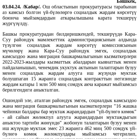
Бишкек,
03.04.24. /Кабар/.
Ош областынын прокуратурасы тарабынан
аз камсыз болгон үй-бүлөлөргө социалдык жардам көрсөтүү
боюнча мыйзамдардын аткарылышына карата текшерүү
жүргүзүлдү.
Башкы прокуратурадан билдиришкендей, текшерүүдө Кара-
Суу райондук мамлекеттик администрациясынын алдында
түзүлгөн социалдык жардам көрсөтүү комиссиясынын
мүчөлөрү жана Кара-Суу райондук эмгек, социалдык
камсыздоо жана миграция башкармалыгынын кызматкерлери
2022-2023-жылдары кызматтык абалдарын кыянаттык менен
пайдаланышып, ченемдик укуктук актынын талаптарын бузуу
менен социалдык жардам алууга иш жүзүндө муктаж
болушпаган 15 жаранга социалдык контракттын негизинде
жардам катары 1 млн 500 миң сомдук акча каражат мыйзамсыз
берилгендиги аныкталган.
Ошондой эле, аталган райондук эмгек, социалдык камсыздоо
жана миграция башкармалыгынын кызматкерлери "16 жашка
чейинки балдары бар муктаж жарандардын "үй-бүлөгө көмөк"
- ай сайын жөлөкпул алууга жарандардын муктаждыгын
аныктоо тартиби жөнүндө" жобонун талаптарын бузуу менен
иш жүзүндө муктаж эмес 23 жаранга 462 миң 500 сомдук үй-
бүлөгө көмөк жөлөкпулдары мыйзамсыз чегерилип,