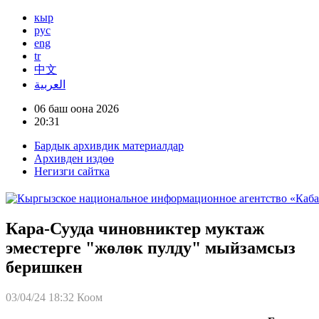
кыр
рус
eng
tr
中文
العربية
06 баш оона 2026
20:31
Бардык архивдик материалдар
Архивден издөө
Негизги сайтка
Кара-Сууда чиновниктер муктаж
эместерге "жөлөк пулду" мыйзамсыз
беришкен
03/04/24 18:32
Коом