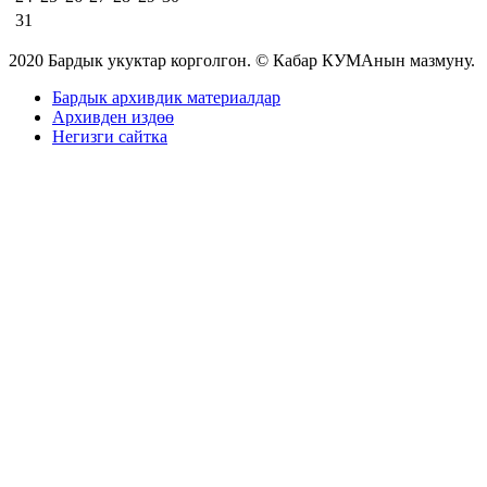
31
2020 Бардык укуктар корголгон. © Кабар КУМАнын мазмуну.
Бардык архивдик материалдар
Архивден издөө
Негизги сайтка