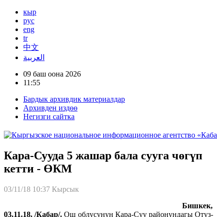
кыр
рус
eng
tr
中文
العربية
09 баш оона 2026
11:55
Бардык архивдик материалдар
Архивден издөө
Негизги сайтка
Кара-Сууда 5 жашар бала сууга чөгүп
кетти - ӨКМ
03/11/18 10:37
Кырсык
Бишкек,
03.11.18. /Кабар/.
Ош облусунун Кара-Суу районундагы Отуз-