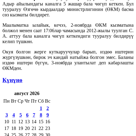
Адыр айылындагы каналга 5 жашар бала чөгүп кеткен. Бул
тууралуу Өзгөчө кырдаалдар министрлигинин (ӨКМ) басма
сөз кызматы билдирет.
Маалыматка ылайык, кечээ, 2-ноябрда ӨКМ кызматына
болжол менен саат 17:06лар чамасында 2012-жылы туулган С.
А. аттуу бала каналга чөгүп кеткендиги тууралуу билдирүү
келип түшкөн.
Окуя болгон жерге куткаруучулар барып, издөө иштерин
жүргүзүшкөн, бирок эч кандай натыйжа болгон эмес. Баланы
издөө иштери бүгүн, 3-ноябрда улантылат деп кабарлашты
ӨКМден.
Күнүнө
август 2026
Пн
Вт
Ср
Чт
Пт
Сб
Вс
1
2
3
4
5
6
7
8
9
10
11
12
13
14
15
16
17
18
19
20
21
22
23
24
25
26
27
28
29
30