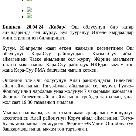
Бишкек, 20.04.24. /Кабар/.
Ош облусунун бир катар
айылдарында сел жүрдү. Бул тууралуу Өзгөчө кырдаалдар
министрлигинен билдиришти.
Бүгүн, 20-апрелде жаап өткөн жаандын кесепетинен Ош
облусунун Кара-Суу районундагы Кызыл-Суу айыл
аймагынын Чаеке айылында сел жүрдү. Жерине маалымат
тактоо максатында Кара-Суу райондук ӨКБдан ыкчам топ
жана Кара-Суу РМА башчысы чыгып кеткен.
Ошондой эле Ош облусунун Алай районундагы Тилектеш
айыл аймагынын Тогуз-Булак айылында сел жүрүп, Гүлчө–
Жошолу ички чарбалык унаа жолунун 7 чакырымы жабылган.
Жерине Тилектеш айыл аймагынан грейдер тартылып, унаа
жол саат 19:30 тазаланып ачылган.
Мындан тышкары, жаап өткөн жамгыр аралаш мөндүрдүн
кесепетинен Алай районунун Корул айыл аймагынын Тогуз-
Булак айылында сел жүргөн. Жерине ӨКМдин Ош облустук
башкармалыгынан ыкчам топ тартылган.