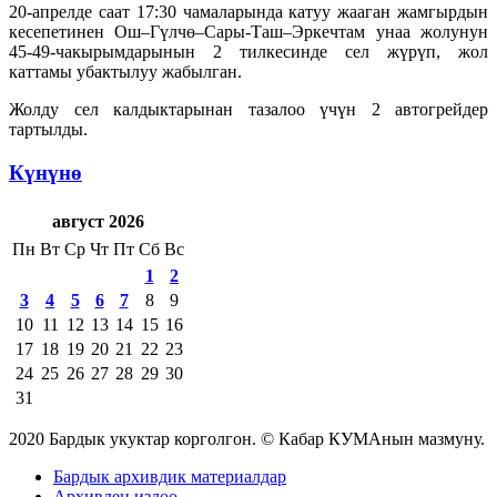
20-апрелде саат 17:30 чамаларында катуу жааган жамгырдын
кесепетинен Ош–Гүлчө–Сары-Таш–Эркечтам унаа жолунун
45-49-чакырымдарынын 2 тилкесинде сел жүрүп, жол
каттамы убактылуу жабылган.
Жолду сел калдыктарынан тазалоо үчүн 2 автогрейдер
тартылды.
Күнүнө
август 2026
Пн
Вт
Ср
Чт
Пт
Сб
Вс
1
2
3
4
5
6
7
8
9
10
11
12
13
14
15
16
17
18
19
20
21
22
23
24
25
26
27
28
29
30
31
2020 Бардык укуктар корголгон. © Кабар КУМАнын мазмуну.
Бардык архивдик материалдар
Архивден издөө