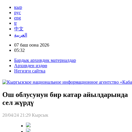
кыр
рус
eng
tr
中文
العربية
07 баш оона 2026
05:32
Бардык архивдик материалдар
Архивден издөө
Негизги сайтка
Ош облусунун бир катар айылдарында
сел жүрдү
20/04/24 21:29
Кырсык