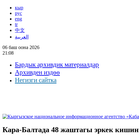
кыр
рус
eng
tr
中文
العربية
06 баш оона 2026
21:08
Бардык архивдик материалдар
Архивден издөө
Негизги сайтка
Кара-Балтада 48 жаштагы эркек киши