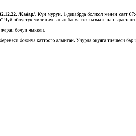
2.12.22. /Кабар/.
Күн мурун, 1-декабрда болжол менен саат 07
а" Чүй облустук милициясынын басма сөз кызматынан ырасташт
 жаран болуп чыккан.
еренеси боюнча каттоого алынган. Учурда окуяга тиешеси бар 