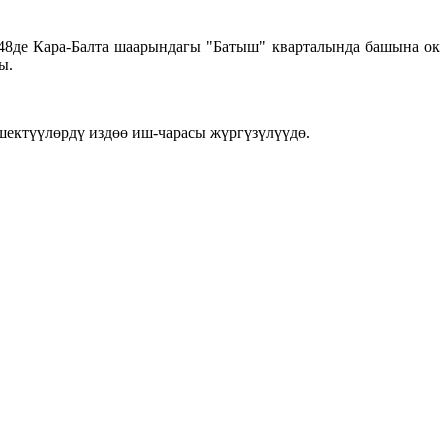
:48де Кара-Балта шаарындагы "Батыш" кварталында башына ок
ы.
шектүүлөрдү издөө иш-чарасы жүргүзүлүүдө.