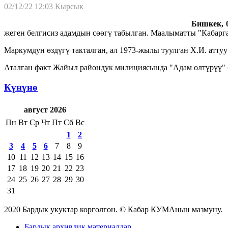
02/12/22 12:03
Кырсык
Бишкек, 0
жеген белгисиз адамдын сөөгү табылган. Маалыматты "Кабарг
Маркумдун өздүгү такталган, ал 1973-жылы туулган Х.И. аттуу
Аталган факт Жайыл райондук милициясында "Адам өлтүрүү" б
Күнүнө
август 2026
Пн
Вт
Ср
Чт
Пт
Сб
Вс
1
2
3
4
5
6
7
8
9
10
11
12
13
14
15
16
17
18
19
20
21
22
23
24
25
26
27
28
29
30
31
2020 Бардык укуктар корголгон. © Кабар КУМАнын мазмуну.
Бардык архивдик материалдар