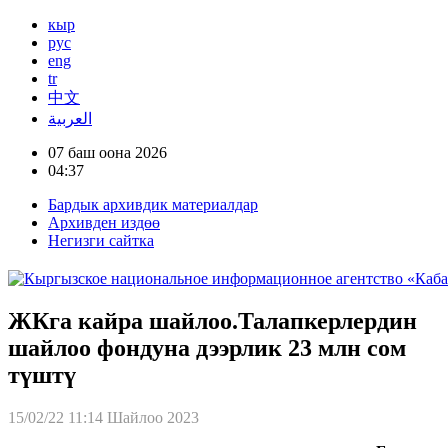
кыр
рус
eng
tr
中文
العربية
07 баш оона 2026
04:37
Бардык архивдик материалдар
Архивден издөө
Негизги сайтка
ЖКга кайра шайлоо.Талапкерлердин
шайлоо фондуна дээрлик 23 млн сом
түштү
15/02/22 11:14
Шайлоо 2023