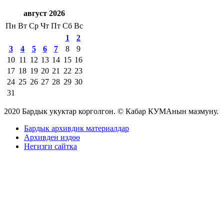
август 2026
Пн
Вт
Ср
Чт
Пт
Сб
Вс
1
2
3
4
5
6
7
8
9
10
11
12
13
14
15
16
17
18
19
20
21
22
23
24
25
26
27
28
29
30
31
2020 Бардык укуктар корголгон. © Кабар КУМАнын мазмуну.
Бардык архивдик материалдар
Архивден издөө
Негизги сайтка