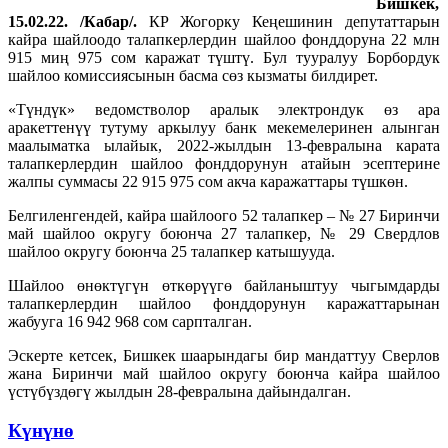
Бишкек,
15.02.22. /Кабар/.
КР Жогорку Кеңешинин депутаттарын
кайра шайлоодо талапкерлердин шайлоо фонддоруна 22 млн
915 миң 975 сом каражат түштү. Бул тууралуу Борбордук
шайлоо комиссиясынын басма сөз кызматы билдирет.
«Түндүк» ведомстволор аралык электрондук өз ара
аракеттенүү тутуму аркылуу банк мекемелеринен алынган
маалыматка ылайык, 2022-жылдын 13-февралына карата
талапкерлердин шайлоо фонддорунун атайын эсептерине
жалпы суммасы 22 915 975 сом акча каражаттары түшкөн.
Белгиленгендей, кайра шайлоого 52 талапкер – № 27 Биринчи
май шайлоо округу боюнча 27 талапкер, № 29 Свердлов
шайлоо округу боюнча 25 талапкер катышууда.
Шайлоо өнөктүгүн өткөрүүгө байланыштуу чыгымдарды
талапкерлердин шайлоо фонддорунун каражаттарынан
жабууга 16 942 968 сом сарпталган.
Эскерте кетсек, Бишкек шаарындагы бир мандаттуу Сверлов
жана Биринчи май шайлоо округу боюнча кайра шайлоо
үстүбүздөгү жылдын 28-февралына дайындалган.
Күнүнө