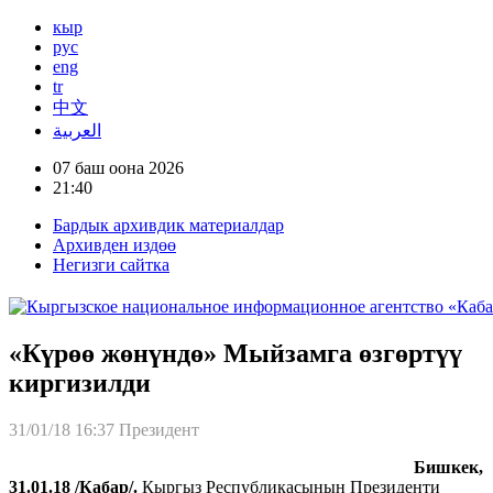
кыр
рус
eng
tr
中文
العربية
07 баш оона 2026
21:40
Бардык архивдик материалдар
Архивден издөө
Негизги сайтка
«Күрөө жөнүндө» Мыйзамга өзгөртүү
киргизилди
31/01/18 16:37
Президент
Бишкек,
31.01.18 /Кабар/.
Кыргыз Республикасынын Президенти