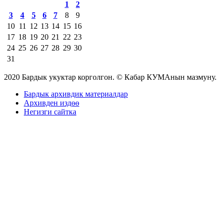
1
2
3
4
5
6
7
8
9
10
11
12
13
14
15
16
17
18
19
20
21
22
23
24
25
26
27
28
29
30
31
2020 Бардык укуктар корголгон. © Кабар КУМАнын мазмуну.
Бардык архивдик материалдар
Архивден издөө
Негизги сайтка