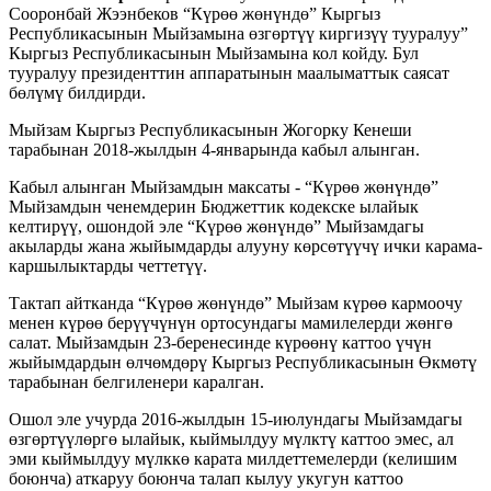
Сооронбай Жээнбеков “Күрөө жөнүндө” Кыргыз
Республикасынын Мыйзамына өзгөртүү киргизүү тууралуу”
Кыргыз Республикасынын Мыйзамына кол койду. Бул
тууралуу президенттин аппаратынын маалыматтык саясат
бөлүмү билдирди.
Мыйзам Кыргыз Республикасынын Жогорку Кенеши
тарабынан 2018-жылдын 4-январында кабыл алынган.
Кабыл алынган Мыйзамдын максаты - “Күрөө жөнүндө”
Мыйзамдын ченемдерин Бюджеттик кодекске ылайык
келтирүү, ошондой эле “Күрөө жөнүндө” Мыйзамдагы
акыларды жана жыйымдарды алууну көрсөтүүчү ички карама-
каршылыктарды четтетүү.
Тактап айтканда “Күрөө жөнүндө” Мыйзам күрөө кармоочу
менен күрөө берүүчүнүн ортосундагы мамилелерди жөнгө
салат. Мыйзамдын 23-беренесинде күрөөнү каттоо үчүн
жыйымдардын өлчөмдөрү Кыргыз Республикасынын Өкмөтү
тарабынан белгиленери каралган.
Ошол эле учурда 2016-жылдын 15-июлундагы Мыйзамдагы
өзгөртүүлөргө ылайык, кыймылдуу мүлктү каттоо эмес, ал
эми кыймылдуу мүлккө карата милдеттемелерди (келишим
боюнча) аткаруу боюнча талап кылуу укугун каттоо