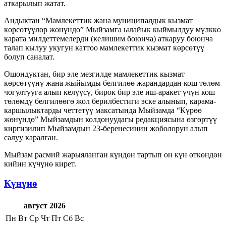
аткарылып жатат.
Андыктан “Мамлекеттик жана муниципалдык кызмат
көрсөтүүлөр жөнүндө” Мыйзамга ылайык кыймылдуу мүлккө
карата милдеттемелерди (келишим боюнча) аткаруу боюнча
талап кылуу укугун каттоо мамлекеттик кызмат көрсөтүү
болуп саналат.
Ошондуктан, бир эле мезгилде мамлекеттик кызмат
көрсөтүүнү жана жыйымды белгилөө жарандардан кош төлөм
чогултууга алып келүүсү, бирок бир эле иш-аракет үчүн кош
төлөмдү белгилөөгө жол берилбестиги эске алынып, карама-
каршылыктарды четтетүү максатында Мыйзамда “Күрөө
жөнүндө” Мыйзамдын колдонуудагы редакциясына өзгөртүү
киргизилип Мыйзамдын 23-беренесинин жоболорун алып
салуу каралган.
Мыйзам расмий жарыяланган күндөн тартып он күн өткөндөн
кийин күчүнө кирет.
Күнүнө
август 2026
Пн
Вт
Ср
Чт
Пт
Сб
Вс