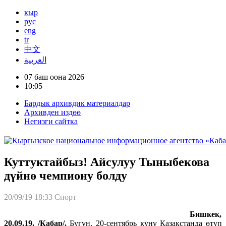
кыр
рус
eng
tr
中文
العربية
07 баш оона 2026
10:05
Бардык архивдик материалдар
Архивден издөө
Негизги сайтка
Куттуктайбыз! Айсулуу Тыныбекова
дүйнө чемпиону болду
20/09/19 18:33
Спорт
Бишкек,
20.09.19. /Кабар/.
Бүгүн, 20-сентябрь күнү Казакстанда өтүп