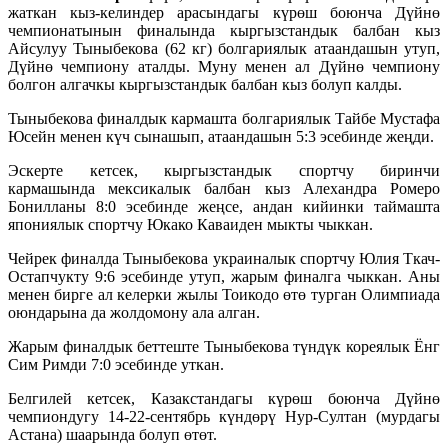
жаткан кыз-келиндер арасындагы күрөш боюнча Дүйнө
чемпионатынын финалында кыргызстандык балбан кыз
Айсулуу Тыныбекова (62 кг) болгариялык атаандашын утуп,
Дүйнө чемпиону аталды. Муну менен ал Дүйнө чемпиону
болгон алгачкы кыргызстандык балбан кыз болуп калды.
Тыныбекова финалдык кармашта болгариялык Тайбе Мустафа
Юсейн менен күч сынашып, атаандашын 5:3 эсебинде жеңди.
Эскерте кетсек, кыргызстандык спортчу биринчи
кармашында мексикалык балбан кыз Алехандра Ромеро
Бонилланы 8:0 эсебинде жеңсе, андан кийинки таймашта
япониялык спортчу Юкако Каваиден мыкты чыккан.
Чейрек финалда Тыныбекова украиналык спортчу Юлия Ткач-
Остапчукту 9:6 эсебинде утуп, жарым финалга чыккан. Аны
менен бирге ал келерки жылы Тоикодо өтө турган Олимпиада
оюндарына да жолдомону ала алган.
Жарым финалдык беттеште Тыныбекова түндүк кореялык Ёнг
Сим Римди 7:0 эсебинде уткан.
Белгилей кетсек, Казакстандагы күрөш боюнча Дүйнө
чемпиондугу 14-22-сентябрь күндөрү Нур-Султан (мурдагы
Астана) шаарында болуп өтөт.