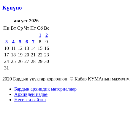
Күнүнө
август 2026
Пн
Вт
Ср
Чт
Пт
Сб
Вс
1
2
3
4
5
6
7
8
9
10
11
12
13
14
15
16
17
18
19
20
21
22
23
24
25
26
27
28
29
30
31
2020 Бардык укуктар корголгон. © Кабар КУМАнын мазмуну.
Бардык архивдик материалдар
Архивден издөө
Негизги сайтка