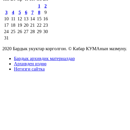
1
2
3
4
5
6
7
8
9
10
11
12
13
14
15
16
17
18
19
20
21
22
23
24
25
26
27
28
29
30
31
2020 Бардык укуктар корголгон. © Кабар КУМАнын мазмуну.
Бардык архивдик материалдар
Архивден издөө
Негизги сайтка