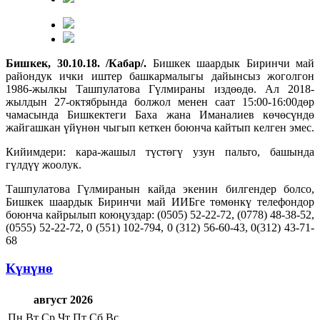
Бишкек, 30.10.18. /Кабар/.
Бишкек шаардык Биринчи май
райондук ички иштер башкармалыгы дайынсыз жоголгон
1986-жылкы Ташпулатова Гүлмираны издөөдө. Ал 2018-
жылдын 27-октябрында болжол менен саат 15:00-16:00дөр
чамасында Бишкектеги Баха жана Иманалиев көчөсүндө
жайгашкан үйүнөн чыгып кеткен боюнча кайтып келген эмес.
Кийимдери: кара-жашыл түстөгү узун пальто, башында
гүлдүү жоолук.
Ташпулатова Гүлмиранын кайда экенин билгендер болсо,
Бишкек шаардык Биринчи май ИИБге төмөнкү телефондор
боюнча кайрылып коюңуздар: (0505) 52-22-72, (0778) 48-38-52,
(0555) 52-22-72, 0 (551) 102-794, 0 (312) 56-60-43, 0(312) 43-71-
68
Күнүнө
август 2026
Пн
Вт
Ср
Чт
Пт
Сб
Вс