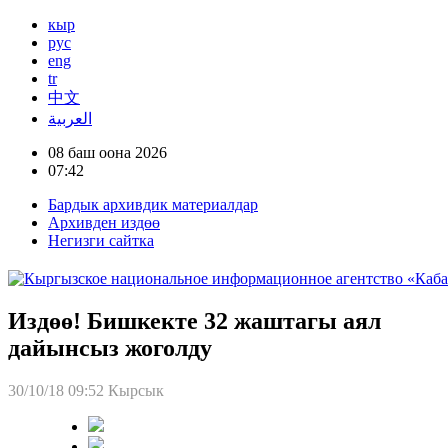
кыр
рус
eng
tr
中文
العربية
08 баш оона 2026
07:42
Бардык архивдик материалдар
Архивден издөө
Негизги сайтка
Издөө! Бишкекте 32 жаштагы аял
дайынсыз жоголду
30/10/18 09:52
Кырсык