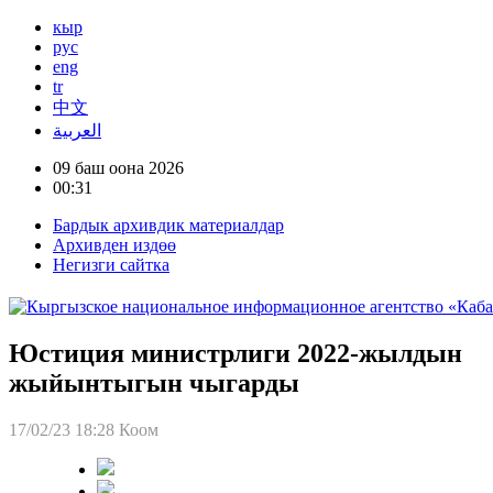
кыр
рус
eng
tr
中文
العربية
09 баш оона 2026
00:31
Бардык архивдик материалдар
Архивден издөө
Негизги сайтка
Юстиция министрлиги 2022-жылдын
жыйынтыгын чыгарды
17/02/23 18:28
Коом