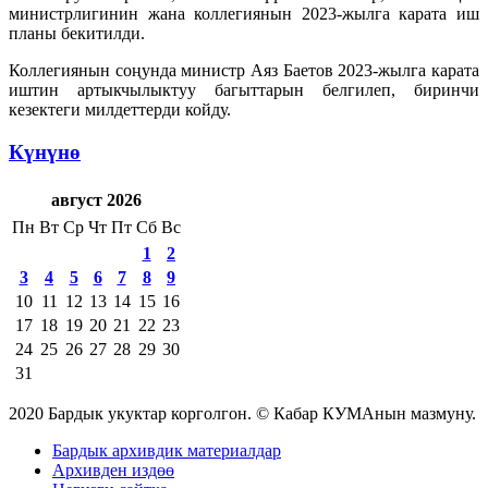
министрлигинин жана коллегиянын 2023-жылга карата иш
планы бекитилди.
Коллегиянын соңунда министр Аяз Баетов 2023-жылга карата
иштин артыкчылыктуу багыттарын белгилеп, биринчи
кезектеги милдеттерди койду.
Күнүнө
август 2026
Пн
Вт
Ср
Чт
Пт
Сб
Вс
1
2
3
4
5
6
7
8
9
10
11
12
13
14
15
16
17
18
19
20
21
22
23
24
25
26
27
28
29
30
31
2020 Бардык укуктар корголгон. © Кабар КУМАнын мазмуну.
Бардык архивдик материалдар
Архивден издөө