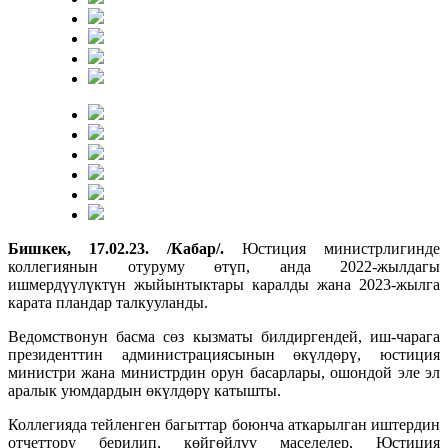
Бишкек, 17.02.23. /Кабар/.
Юстиция министрлигинде
коллегиянын отуруму өтүп, анда 2022-жылдагы
ишмердүүлүктүн жыйынтыктары каралды жана 2023-жылга
карата пландар талкууланды.
Ведомствонун басма сөз кызматы билдиргендей, иш-чарага
президенттин администрациясынын өкүлдөрү, юстиция
министри жана министрдин орун басарлары, ошондой эле эл
аралык уюмдардын өкүлдөрү катышты.
Коллегияда тейленген багыттар боюнча аткарылган иштердин
отчеттору берилип, көйгөйлүү маселелер, Юстиция