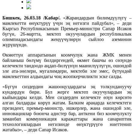
Бишкек, 26.03.18 /Кабар/.
«Жарандардын билимдүүлүгү –
мамлекетти өнүктүрүү үчүн эң негизги пайдубал», – деди
Кыргыз Республикасынын Премьер-министри Сапар Исаков
бүгүн, 26-мартта, мектеп окуучулардын республикалык
олимпиадасындагы жеңүүчүлөрүн сыйлоо аземинин
жүрүшүндө.
Өкмөттүн аппаратынын коомчулук жана ЖМК менен
байланыш бөлүмү билдиргендей, өкмөт башчы өз сөзүндө
келечекти тандоодо аңдап-билүүнүн маанилүүлүгүн, ошондой
эле ата-энелери, мугалимдери, мектеби эле эмес, бүтүндөй
мамлекеттин алдындагы чоң жоопкерчиликти эске салды.
«Бүгүн сиздердин жашооңуздардагы эң толкундануучу
күндөрдүн бири. Бул жерге мектеп окуучулардын эң
кыйындары келди. Мен сиздерден келечекте өзүн көрсөтө
алган балдарды көрүп жатам. Балким араңарда келечектеги
президент, премьер-министр, ишкерлер, жана ошондой эле,
инновациялар боюнча адистер бар, анткени биз коомчулукту
заманбап коммуникация каражаттары жана санариптик
технологиялардын негизинде өнүктүрүүгө ниеттенип
жатабыз», – деди Сапар Исаков.