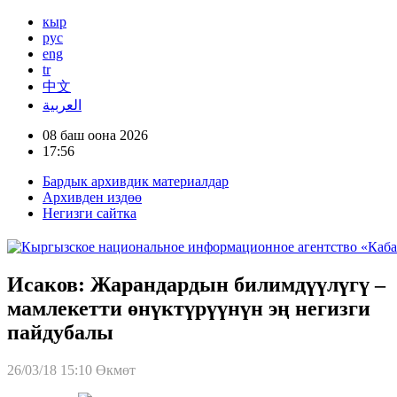
кыр
рус
eng
tr
中文
العربية
08 баш оона 2026
17:56
Бардык архивдик материалдар
Архивден издөө
Негизги сайтка
Исаков: Жарандардын билимдүүлүгү –
мамлекетти өнүктүрүүнүн эң негизги
пайдубалы
26/03/18 15:10
Өкмөт