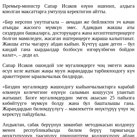
Премьер-министр Сапар Исаков өзүнө ишенип, алдыга
коюлган максаттарга умтулуш керектигин айтты.
«Бир нерсени унутпагыла – акчадан же бийликтен эч качан
атыңды жасоого мүмкүн эмес. Адамдын жакшы аты
сиздердин башкаларга, досторуңарга жана кесиптештериңерге
болгон мамиледен, жасаган иштериңерге жараша калыптанат.
Жакшы атты чыгаруу абдан кыйын. Күчтүү адам деген – бул
кандай гана кырдаалдар болбосун өзгөрүлбөгөн бойдон
калат», – деди ал.
Сапар Исаков ошондой эле мугалимдерге чоң эмгеги жана
өсүп келе жаткан жаңы муун жарандарды тарбиялоодогу күч
аракеттерине ыраазычылык билдирди.
«Биздин мугалимдер жашоодогу кыйынчылыктарга карабай
өлкөнүн келечегине өзүнүн салымын кошуусун улантып
жатышат. Бизге мугалимдердин эмгек акысын 25 пайызга
көбөйтүүгө мүмкүн болду жана бул башталышы гана.
Жарандардын билимдүүлүгү – мамлекетти өнүктүрүү үчүн эң
керектүү пайдубалы.
Андыктан, сабак берүүнүн заманбап методикасын колдонуу
менен республикабызда билим берүү тармагында
өнүктүрүүнүн таасирдүү принциптери колдонулушу абдан