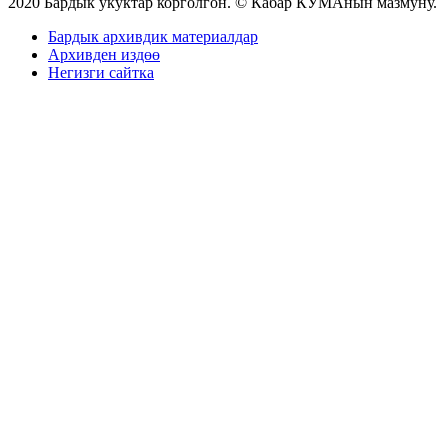
2020 Бардык укуктар корголгон. © Кабар КУМАнын мазмуну.
Бардык архивдик материалдар
Архивден издөө
Негизги сайтка