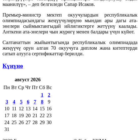
маанилүү», – деп белгиледи Сапар Исаков.
Премьер-министр мектеп окуучулардын республикалык
олимпиадасындагы жеңүүчүлөрүнө мындан ары дагы ата-
энелери сыймыктангыдай ийлигиктерге жетүүнү каалады.
Анткени ата-энелери чын жүрөгү менен балдары үчүн күйөт.
Салтанаттын жыйынтыгында республикалык олимпиадада
жеңүүчү орун алган 70 окуучуга диплом жана китептерди
сатып алууга сертификаттар берилди.
Күнүнө
август 2026
Пн
Вт
Ср
Чт
Пт
Сб
Вс
1
2
3
4
5
6
7
8
9
10
11
12
13
14
15
16
17
18
19
20
21
22
23
24
25
26
27
28
29
30
31