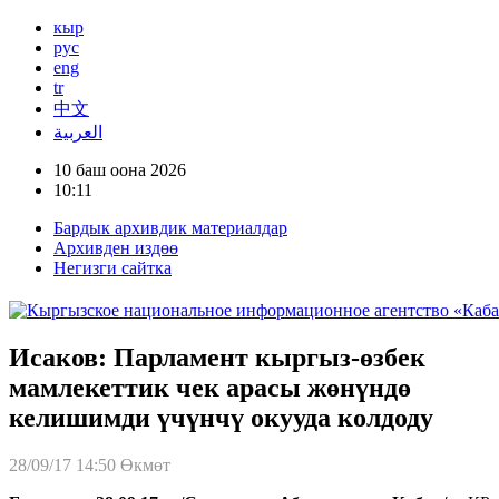
кыр
рус
eng
tr
中文
العربية
10 баш оона 2026
10:11
Бардык архивдик материалдар
Архивден издөө
Негизги сайтка
Исаков: Парламент кыргыз-өзбек
мамлекеттик чек арасы жөнүндө
келишимди үчүнчү окууда колдоду
28/09/17 14:50
Өкмөт