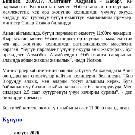
Бишкек, 28.09.17. /Салтанат Абдраева - Кабар/.
КР
парламенти Кыргызстан менен Өзбекстандын ортосундагы
мамлекеттик чек ара жөнүндө келишимди үчүнчү окууда
колдоду. Бул тууралуу бүгүн өкмөттүн жыйынында премьер-
министр Сапар Исаков билдирди.
Анын айтымында, бүгүн парламент өкмөттү 11:00гө чакырып,
Кыргызстан менен Өзбекстандын ортосундагы мамлекеттик
чек ара жөнүндө келишимди ратификациялоо маселесин
караган. “Бүгүн парламент үчүнчү окууда аны жактырды. Бул
президент Алмазбек Атамбаевдин Өзбекстанга сапарынын
алдында абдан жакшы жаңылык”, -деди Исаков.
Министрлер кабинетинин башчысы бүгүн Ашхабаддагы Азия
оюндарынан спортчулар кайтып келишерин белгиледи. “Биз
8-орунду алдык, мен аларды тосуп алышым керек. Буга
байланыштуу биздин жыйын кечки саат 6га которулууда. Мен
сиздерди 2,5 саат күтүргөнүм үчүн кечирим сурайм”, - деп
билдирди премьер.
Белгилей кетсек, өкмөттүн жыйыны саат 11:00гө пландалган.
Күнүнө
август 2026