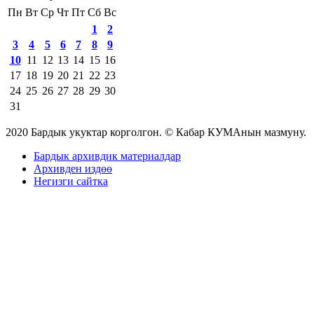
Пн
Вт
Ср
Чт
Пт
Сб
Вс
1
2
3
4
5
6
7
8
9
10
11
12
13
14
15
16
17
18
19
20
21
22
23
24
25
26
27
28
29
30
31
2020 Бардык укуктар корголгон. © Кабар КУМАнын мазмуну.
Бардык архивдик материалдар
Архивден издөө
Негизги сайтка