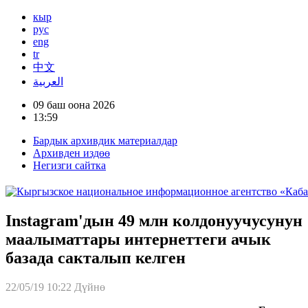
кыр
рус
eng
tr
中文
العربية
09 баш оона 2026
13:59
Бардык архивдик материалдар
Архивден издөө
Негизги сайтка
Instagram'дын 49 млн колдонуучусунун
маалыматтары интернеттеги ачык
базада сакталып келген
22/05/19 10:22
Дүйнө