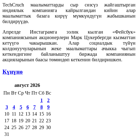
TechCruch маалыматтарды сыр сөзсүз жайгаштырган
индиялык компанияга кайрылгандан кийин алар
маалыматтык базага кирүү мүмкүндүгүн жабышканын
билдирүүдө.
Апрелде Инстаграмга ээлик кылган «Фейсбук»
компаниясынын акционерлери Марк Цукербергди кызматтан
кетүүгө чакырышкан. Алар социалдык түйүн
колдонуучуларынын жеке маалыматтары ачыкка чыгып
кеткендигине байланыштуу биржада компаниянын
акцияларынын баасы төмөндөп кеткенин билдиришкен.
Күнүнө
август 2026
Пн
Вт
Ср
Чт
Пт
Сб
Вс
1
2
3
4
5
6
7
8
9
10
11
12
13
14
15
16
17
18
19
20
21
22
23
24
25
26
27
28
29
30
31