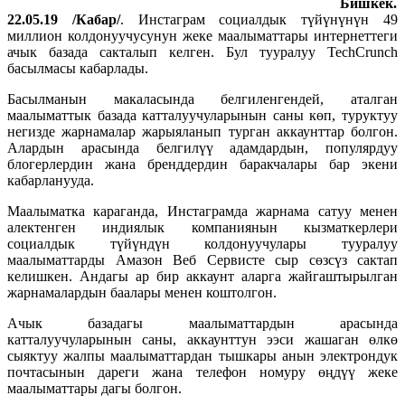
Бишкек.
22.05.19 /Кабар/
. Инстаграм социалдык түйүнүнүн 49
миллион колдонуучусунун жеке маалыматтары интернеттеги
ачык базада сакталып келген. Бул тууралуу TechCrunch
басылмасы кабарлады.
Басылманын макаласында белгиленгендей, аталган
маалыматтык базада катталуучуларынын саны көп, туруктуу
негизде жарнамалар жарыяланып турган аккаунттар болгон.
Алардын арасында белгилүү адамдардын, популярдуу
блогерлердин жана бренддердин баракчалары бар экени
кабарланууда.
Маалыматка караганда, Инстаграмда жарнама сатуу менен
алектенген индиялык компаниянын кызматкерлери
социалдык түйүндүн колдонуучулары тууралуу
маалыматтарды Амазон Веб Сервисте сыр сөзсүз сактап
келишкен. Андагы ар бир аккаунт аларга жайгаштырылган
жарнамалардын баалары менен коштолгон.
Ачык базадагы маалыматтардын арасында
катталуучуларынын саны, аккаунттун ээси жашаган өлкө
сыяктуу жалпы маалыматтардан тышкары анын электрондук
почтасынын дареги жана телефон номуру өңдүү жеке
маалыматтары дагы болгон.