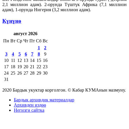
2,1 миллион адам). 2-орунда Түштүк Африка (7,1 миллион
адам), 1-орунда Нигерия (3,2 миллион адам).
Күнүнө
август 2026
Пн
Вт
Ср
Чт
Пт
Сб
Вс
1
2
3
4
5
6
7
8
9
10
11
12
13
14
15
16
17
18
19
20
21
22
23
24
25
26
27
28
29
30
31
2020 Бардык укуктар корголгон. © Кабар КУМАнын мазмуну.
Бардык архивдик материалдар
Архивден издөө
Негизги сайтка