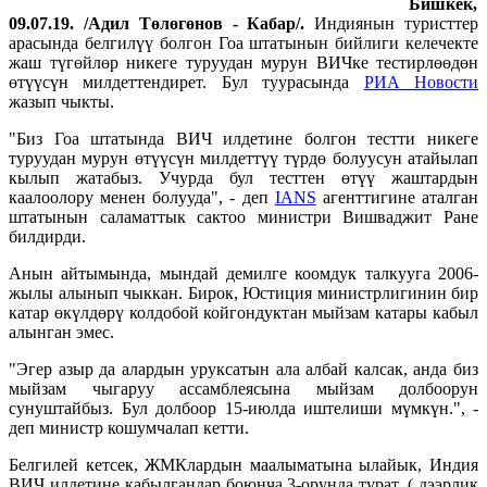
Бишкек,
09.07.19. /Адил Төлөгөнов - Кабар/.
Индиянын туристтер
арасында белгилүү болгон Гоа штатынын бийлиги келечекте
жаш түгөйлөр никеге туруудан мурун ВИЧке тестирлөөдөн
өтүүсүн милдеттендирет. Бул туурасында
РИА Новости
жазып чыкты.
"Биз Гоа штатында ВИЧ илдетине болгон тестти никеге
туруудан мурун өтүүсүн милдеттүү түрдө болуусун атайылап
кылып жатабыз. Учурда бул тесттен өтүү жаштардын
каалоолору менен болууда", - деп
IANS
агенттигине аталган
штатынын саламаттык сактоо министри Вишваджит Ране
билдирди.
Анын айтымында, мындай демилге коомдук талкууга 2006-
жылы алынып чыккан. Бирок, Юстиция министрлигинин бир
катар өкүлдөрү колдобой койгондуктан мыйзам катары кабыл
алынган эмес.
"Эгер азыр да алардын уруксатын ала албай калсак, анда биз
мыйзам чыгаруу ассамблеясына мыйзам долбоорун
сунуштайбыз. Бул долбоор 15-июлда иштелиши мүмкүн.", -
деп министр кошумчалап кетти.
Белгилей кетсек, ЖМКлардын маалыматына ылайык, Индия
ВИЧ илдетине кабылгандар боюнча 3-орунда турат. ( дээрлик