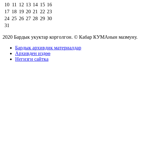
10
11
12
13
14
15
16
17
18
19
20
21
22
23
24
25
26
27
28
29
30
31
2020 Бардык укуктар корголгон. © Кабар КУМАнын мазмуну.
Бардык архивдик материалдар
Архивден издөө
Негизги сайтка