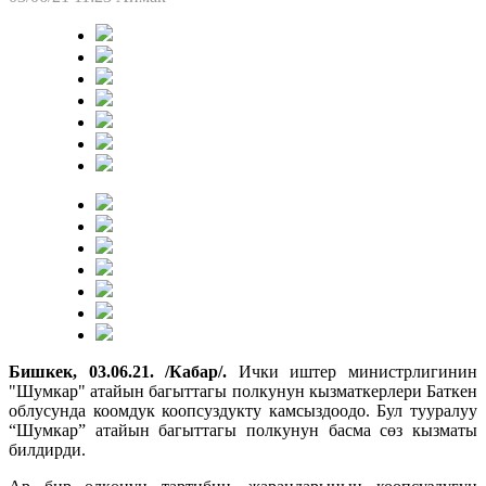
Бишкек, 03.06.21. /Кабар/.
Ички иштер министрлигинин
"Шумкар" атайын багыттагы полкунун кызматкерлери Баткен
облусунда коомдук коопсуздукту камсыздоодо. Бул тууралуу
“Шумкар” атайын багыттагы полкунун басма сөз кызматы
билдирди.