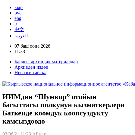
кыр
рус
eng
tr
中文
العربية
07 баш оона 2026
11:33
Бардык архивдик материалдар
Архивден издөө
Негизги сайтка
ИИМдин “Шумкар” атайын
багыттагы полкунун кызматкерлери
Баткенде коомдук коопсуздукту
камсыздоодо
03/06/21 11:23
Аймак