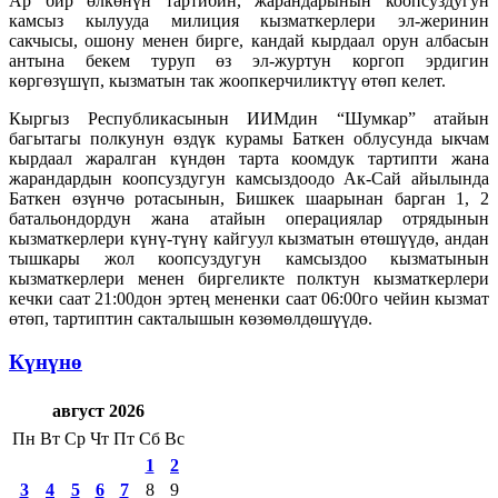
Ар бир өлкөнүн тартибин, жарандарынын коопсуздугун
камсыз кылууда милиция кызматкерлери эл-жеринин
сакчысы, ошону менен бирге, кандай кырдаал орун албасын
антына бекем туруп өз эл-журтун коргоп эрдигин
көргөзүшүп, кызматын так жоопкерчиликтүү өтөп келет.
Кыргыз Республикасынын ИИМдин “Шумкар” атайын
багытагы полкунун өздүк курамы Баткен облусунда ыкчам
кырдаал жаралган күндөн тарта коомдук тартипти жана
жарандардын коопсуздугун камсыздоодо Ак-Сай айылында
Баткен өзүнчө ротасынын, Бишкек шаарынан барган 1, 2
батальондордун жана атайын операциялар отрядынын
кызматкерлери күнү-түнү кайгуул кызматын өтөшүүдө, андан
тышкары жол коопсуздугун камсыздоо кызматынын
кызматкерлери менен биргеликте полктун кызматкерлери
кечки саат 21:00дон эртең мененки саат 06:00го чейин кызмат
өтөп, тартиптин сакталышын көзөмөлдөшүүдө.
Күнүнө
август 2026
Пн
Вт
Ср
Чт
Пт
Сб
Вс
1
2
3
4
5
6
7
8
9