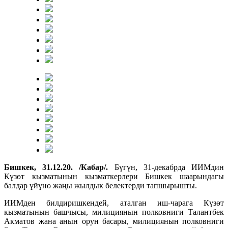
Бишкек, 31.12.20. /Кабар/.
Бүгүн, 31-декабрда ИИМдин
Күзөт кызматынын кызматкерлери Бишкек шаарындагы
балдар үйүнө жаңы жылдык белектерди тапшырышты.
ИИМден билдиришкендей, аталган иш-чарага Күзөт
кызматынын башчысы, милициянын полковниги Талантбек
Акматов жана анын орун басары, милициянын полковниги