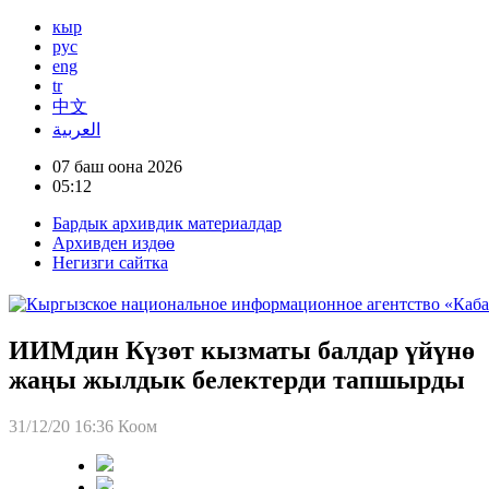
кыр
рус
eng
tr
中文
العربية
07 баш оона 2026
05:12
Бардык архивдик материалдар
Архивден издөө
Негизги сайтка
ИИМдин Күзөт кызматы балдар үйүнө
жаңы жылдык белектерди тапшырды
31/12/20 16:36
Коом