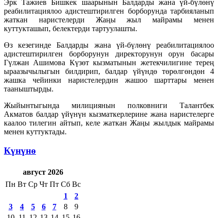
Эрк Тажиев Бишкек шаарынын Балдарды жана үй-бүлөнү
реабилитациялоо адистештирилген борборунда тарбияланып
жаткан наристелерди Жаңы жыл майрамы менен
куттукташып, белектерди тартуулашты.
Өз кезегинде Балдарды жана үй-бүлөнү реабилитациялоо
адистештирилген борборунун директорунун орун басары
Гүлжан Ашимова Күзөт кызматынын жетекчилигине терең
ыраазычылыгын билдирип, балдар үйүндө төрөлгөндөн 4
жашка чейинки наристелердин жашоо шарттары менен
тааныштырды.
Жыйынтыгында милициянын полковниги Талантбек
Акматов балдар үйүнүн кызматкерлерине жана наристелерге
каалоо тилегин айтып, келе жаткан Жаңы жылдык майрамы
менен куттуктады.
Күнүнө
август 2026
Пн
Вт
Ср
Чт
Пт
Сб
Вс
1
2
3
4
5
6
7
8
9
10
11
12
13
14
15
16