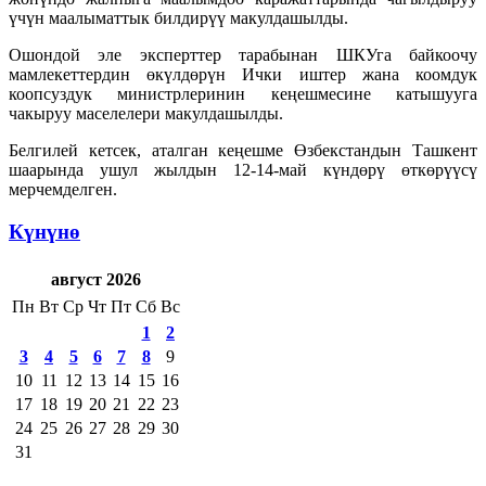
үчүн маалыматтык билдирүү макулдашылды.
Ошондой эле эксперттер тарабынан ШКУга байкоочу
мамлекеттердин өкүлдөрүн Ички иштер жана коомдук
коопсуздук министрлеринин кеңешмесине катышууга
чакыруу маселелери макулдашылды.
Белгилей кетсек, аталган кеңешме Өзбекстандын Ташкент
шаарында ушул жылдын 12-14-май күндөрү өткөрүүсү
мерчемделген.
Күнүнө
август 2026
Пн
Вт
Ср
Чт
Пт
Сб
Вс
1
2
3
4
5
6
7
8
9
10
11
12
13
14
15
16
17
18
19
20
21
22
23
24
25
26
27
28
29
30
31