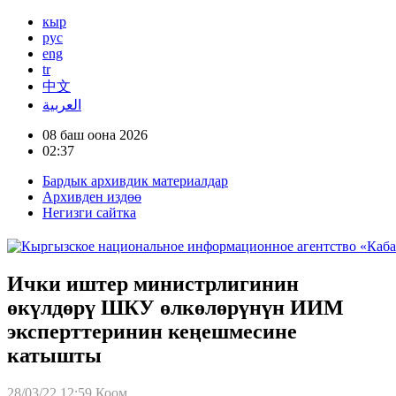
кыр
рус
eng
tr
中文
العربية
08 баш оона 2026
02:37
Бардык архивдик материалдар
Архивден издөө
Негизги сайтка
Ички иштер министрлигинин
өкүлдөрү ШКУ өлкөлөрүнүн ИИМ
эксперттеринин кеңешмесине
катышты
28/03/22 12:59
Коом