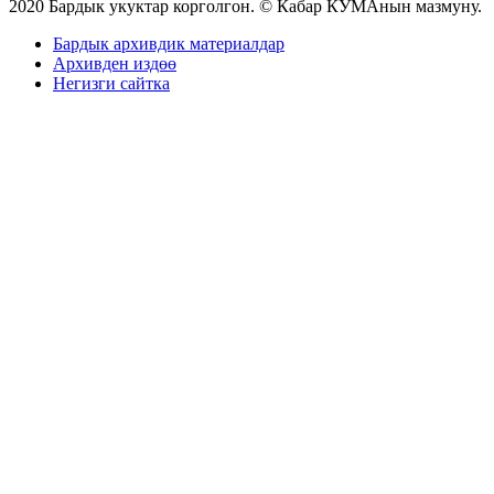
2020 Бардык укуктар корголгон. © Кабар КУМАнын мазмуну.
Бардык архивдик материалдар
Архивден издөө
Негизги сайтка