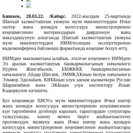
Бишкек, 28.03.22. /Кабар/.
2022-жылдын 25-мартында
Шанхай кызматташтык уюмуна мүчө мамлекеттердин Ички
иштер жана коомдук коопсуздук министрлеринин
кеңешмесинин материалдарын даярдоонун жана
макулдашуунун алкагында Шанхай кызматташтык уюмуна
мүчө мамлекеттердин ИИМ/полиция эксперттеринин
видеоконференц байланыш форматында кеңешме болуп өттү.
ИИМдин маалыматына ылайык, аталган кеңешмеге ИИМдин
Эл аралык кызматташтык башкармалыгынын начальниги
Нурбек Жангабылов, БМЖККК башкармалыгынын
начальниги Айдар Шигаев, ЭММКАКнын бөлүм начальниги
Эльмир Эдильбаев, КИББнын улук ыкчам кызматкери Руслан
Шаршембиев жана ЭКБнын улук инспектору Ильяс
Кадыркулов катышты.
Бул кеңешмеде ШКУга мүчө мамлекеттердин Ички иштер
жана коомдук коопсуздук министрлеринин кеңешмесинин
күн тартибинин долбоору каралып, тараптардын сунуштары
талкууланды, ошону менен бирге жыйынтыктоочу
протоколдун мазмуну жана Ички иштер жана коомдук
коопсуздук министрлеринин кеңешмесинин жыйынтыктары
жөнүндө жалпыга маалымдоо каражаттарында чагылдыруу