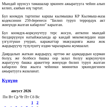
Мындай орунсуз тамашалар эркинен ажыратууга чейин алып
келип, азабын өзү тартат.
Бул коомдук тартипке каршы кылмышка КР Кылмыш-жаза
кодексинин 259-беренеси "Билип туруп террордук акт
жөнүндө жалган кабарлоо" каралган.
Бул коомдук-коркунучтуу терс жосун, анткени мындай
билдирүүнүн натыйжасында ар кандай мекемелердин иши
үзгүлтүккө учурап, каражаттар эвакуацияга жана жок
жардыруучу түзүлүштү издөө чараларына жумшалат.
Даярдалып жаткан жардыруу, өрттөө же адамдардын курман
болуу, же болбосо башка оор залал болуу коркунучун
жаратуучу башка аракеттер жөнүндө билип туруп жалган
кабарлоо беш жылга чейинки мөөнөткө эркиндигинен
ажыратууга жазаланат.
Күнүнө
август 2026
Пн
Вт
Ср
Чт
Пт
Сб
Вс
1
2