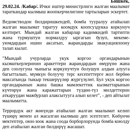
Бишкек,
29.02.24. /Кабар/.
Ички иштер министрлиги жалган маалымат
тараткандар кылмыш жоопкерчилигине тартыларын эскертет.
Ведомстводон билдиришкендей, бомба тууралуу атайылап
жалган маалымат таратуу коомдук коопсуздукка коркунуч
келтирет. Мындай жалган кабарлар кадимкидей тартипти
жана турмуштун нормалдуу ыргагын бузуп, мекеме-
уюмдардын ишин аксатып, жарандарды эвакуациялоону
талап кылат.
"Мындай учурларда укук коргоо органдарынын
кызматкерлеринин аракеттери жарандардын өмүрүнө жана
ден соолугуна чыныгы коркунучтун болушун алдын алууга
багытталып, мүмкүн болуучу терс кесепеттерге жол бербөө
максатында тыкыр текшерүүлөр жүргүзүлөт. Бул укук коргоо
органдарынын жана башка мамлекеттик кызматтарынын
күчтөрүн жана каражаттарын түздөн-түз милдеттерин
аткаруудан мажбурлап алаксытууга алып келет", - деп айтылат
маалыматта.
Террордук акт жөнүндө атайылап жалган маалымат келип
түшөрү менен ал жасалган кылмыш деп эсептелет. Көбүнчө
мектептер, оюн-зоок жана соода борборлорунда бомба коюлду
деп атайылап жалган билдирүү жасашат.