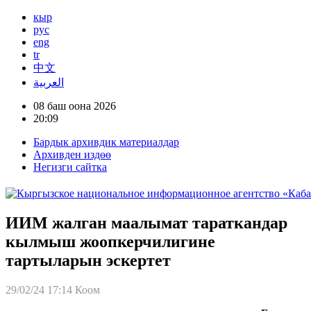
кыр
рус
eng
tr
中文
العربية
08 баш оона 2026
20:09
Бардык архивдик материалдар
Архивден издөө
Негизги сайтка
ИИМ жалган маалымат тараткандар
кылмыш жоопкерчилигине
тартыларын эскертет
29/02/24 17:14
Коом