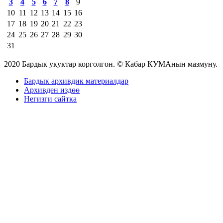
3
4
5
6
7
8
9
10
11
12
13
14
15
16
17
18
19
20
21
22
23
24
25
26
27
28
29
30
31
2020 Бардык укуктар корголгон. © Кабар КУМАнын мазмуну.
Бардык архивдик материалдар
Архивден издөө
Негизги сайтка