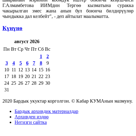
Г.Алмамбетова ИИМдин Тергөө кызматына суракка
чакырылган эмес жана анын бул боюнча билдирүүлөр
чындыкка дал келбейт", - деп айтылат маалыматта.
Күнүнө
август 2026
Пн
Вт
Ср
Чт
Пт
Сб
Вс
1
2
3
4
5
6
7
8
9
10
11
12
13
14
15
16
17
18
19
20
21
22
23
24
25
26
27
28
29
30
31
2020 Бардык укуктар корголгон. © Кабар КУМАнын мазмуну.
Бардык архивдик материалдар
Архивден издөө
Негизги сайтка