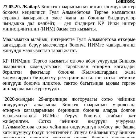
Бишкек,
27.05.20. /Кабар/.
Бишкек шаарынын мэринин коомдук иштер
боюнча кеңешчиси Гуля Алмамбетова Тергөө кызматына
суракка чакырылган эмес жана ал боюнча билдирүүлөр
чындыкка дал келбейт, - деп билдирет КР Ички иштер
министрлигинин (ИИМ) басма сөз кызматы.
Маалыматка ылайык, интернетте Гуля Алмамбетова өткөрмө
кагаздарын берүү маселелери боюнча ИИМге чакырылганы
жөнүндө маалыматтар тарап жатат.
КР ИИМдин Тергөө кызматы өзгөчө абал учурунда Бишкек
шаарынын комендатурасы тарабынан өткөрмө кагаздары
берилген фактылар боюнча Кылмыштардын жана
жоруктардын бирдиктүү реестрине катталган сотко чейинки
өндүрүш боюнча иликтөө, тактоо багытында ыкчам тергөө
иш-чараларын жүргүзүүдө.
"2020-жылдын 29-апрелинде жогорудагы сотко чейинки
өндүрүштүн алкагында Бишкек шаарынын мэриясына
өткөрмө кагаздарынын берилиши боюнча аларда болгон
маалыматтарды ИИМге берүү боюнча атайын кат
жиберилген. Сотко чейинки өндүрүш учурунда
Г.Алмамбетова сотко чейинки өндүрүштүн күбөсү же башка
катышуучусу болуп эсептелбейт. Ушуга байланыштуу Бишкек
шаарынын мэринин коомдук иштер боюнча кеңешчиси