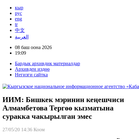
кыр
рус
eng
tr
中文
العربية
08 баш оона 2026
19:09
Бардык архивдик материалдар
Архивден издөө
Негизги сайтка
ИИМ: Бишкек мэринин кеңешчиси
Алмамбетова Тергөө кызматына
суракка чакырылган эмес
27/05/20 14:36
Коом