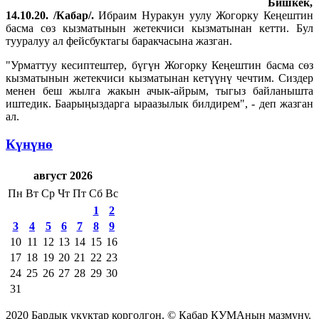
Бишкек,
14.10.20. /Кабар/.
Ибраим Нуракун уулу Жогорку Кеңештин
басма сөз кызматынын жетекчиси кызматынан кетти. Бул
тууралуу ал фейсбуктагы баракчасына жазган.
"Урматтуу кесиптештер, бүгүн Жогорку Кеңештин басма сөз
кызматынын жетекчиси кызматынан кетүүнү чечтим. Сиздер
менен беш жылга жакын ачык-айрым, тыгыз байланышта
иштедик. Баарыңыздарга ыраазылык билдирем", - деп жазган
ал.
Күнүнө
август 2026
Пн
Вт
Ср
Чт
Пт
Сб
Вс
1
2
3
4
5
6
7
8
9
10
11
12
13
14
15
16
17
18
19
20
21
22
23
24
25
26
27
28
29
30
31
2020 Бардык укуктар корголгон. © Кабар КУМАнын мазмуну.