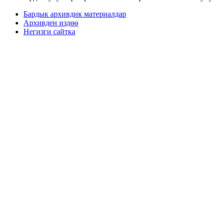
Бардык архивдик материалдар
Архивден издөө
Негизги сайтка