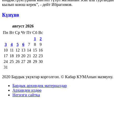
кылып коюш керек”, - дейт Ибрагимов.
Күнүнө
август 2026
Пн
Вт
Ср
Чт
Пт
Сб
Вс
1
2
3
4
5
6
7
8
9
10
11
12
13
14
15
16
17
18
19
20
21
22
23
24
25
26
27
28
29
30
31
2020 Бардык укуктар корголгон. © Кабар КУМАнын мазмуну.
Бардык архивдик материалдар
Архивден издөө
Негизги сайтка