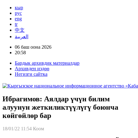
кыр
рус
eng
tr
中文
العربية
06 баш оона 2026
20:58
Бардык архивдик материалдар
Архивден издөө
Негизги сайтка
Ибрагимов: Аялдар үчүн билим
алуунун жеткиликтүүлүгү боюнча
көйгөйлөр бар
18/01/22 11:54
Коом