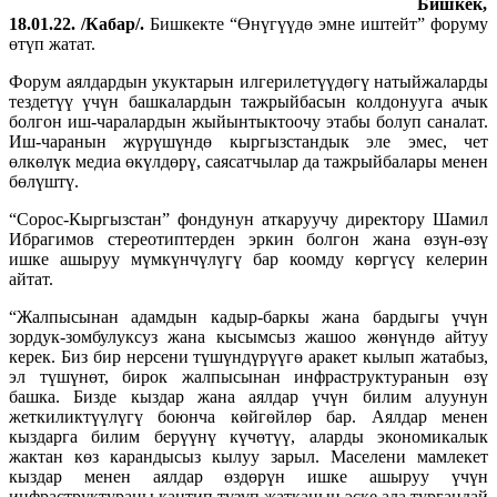
Бишкек,
18.01.22. /Кабар/.
Бишкекте “Өнүгүүдө эмне иштейт” форуму
өтүп жатат.
Форум аялдардын укуктарын илгерилетүүдөгү натыйжаларды
тездетүү үчүн башкалардын тажрыйбасын колдонууга ачык
болгон иш-чаралардын жыйынтыктоочу этабы болуп саналат.
Иш-чаранын жүрүшүндө кыргызстандык эле эмес, чет
өлкөлүк медиа өкүлдөрү, саясатчылар да тажрыйбалары менен
бөлүштү.
“Сорос-Кыргызстан” фондунун аткаруучу директору Шамил
Ибрагимов стереотиптерден эркин болгон жана өзүн-өзү
ишке ашыруу мүмкүнчүлүгү бар коомду көргүсү келерин
айтат.
“Жалпысынан адамдын кадыр-баркы жана бардыгы үчүн
зордук-зомбулуксуз жана кысымсыз жашоо жөнүндө айтуу
керек. Биз бир нерсени түшүндүрүүгө аракет кылып жатабыз,
эл түшүнөт, бирок жалпысынан инфраструктуранын өзү
башка. Бизде кыздар жана аялдар үчүн билим алуунун
жеткиликтүүлүгү боюнча көйгөйлөр бар. Аялдар менен
кыздарга билим берүүнү күчөтүү, аларды экономикалык
жактан көз карандысыз кылуу зарыл. Маселени мамлекет
кыздар менен аялдар өздөрүн ишке ашыруу үчүн
инфраструктураны кантип түзүп жатканын эске ала тургандай