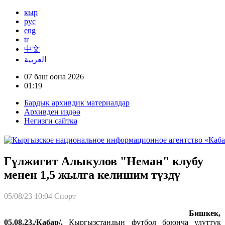
кыр
рус
eng
tr
中文
العربية
07 баш оона 2026
01:19
Бардык архивдик материалдар
Архивден издөө
Негизги сайтка
Гүлжигит Алыкулов "Неман" клубу
менен 1,5 жылга келишим түздү
05/08/23 10:04
Спорт
Бишкек,
05.08.23./Кабар/.
Кыргызстандын футбол боюнча улуттук