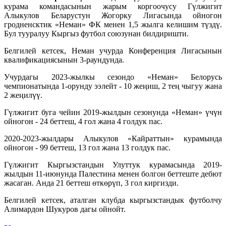
курама командасынын жарым коргоочусу Гүлжигит
Алыкулов Беларустун Жогорку Лигасында ойногон
гродненсктик «Неман» ФК менен 1,5 жылга келишим түздү.
Бул тууралуу Кыргыз футбол союзунан билдиришти.
Белгилей кетсек, Неман учурда Конференция Лигасынын
квалификациясынын 3-раундунда.
Учурдагы 2023-жылкы сезондо «Неман» Белорусь
чемпионатында 1-орунду ээлейт - 10 жеңиш, 2 тең чыгуу жана
2 жеңилүү.
Гүлжигит буга чейин 2019-жылдын сезонунда «Неман» үчүн
ойногон - 24 беттеш, 4 гол жана 4 голдук пас.
2020-2023-жылдары Алыкулов «Кайраттын» курамында
ойногон - 99 беттеш, 13 гол жана 13 голдук пас.
Гүлжигит Кыргызстандын Улуттук курамасында 2019-
жылдын 11-июнунда Палестина менен болгон беттеште дебют
жасаган. Анда 21 беттеш өткөрүп, 3 гол киргизди.
Белгилей кетсек, аталган клубда кыргызстандык футболчу
Алимардон Шукуров дагы ойнойт.