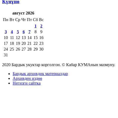
Күнүнө
август 2026
Пн
Вт
Ср
Чт
Пт
Сб
Вс
1
2
3
4
5
6
7
8
9
10
11
12
13
14
15
16
17
18
19
20
21
22
23
24
25
26
27
28
29
30
31
2020 Бардык укуктар корголгон. © Кабар КУМАнын мазмуну.
Бардык архивдик материалдар
Архивден издөө
Негизги сайтка