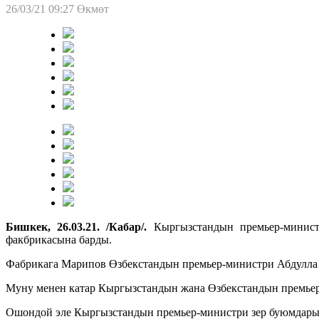
26/03/21 09:27
Өкмөт
Бишкек, 26.03.21. /Кабар/.
Кыргызстандын премьер-минист
факбрикасына барды.
Фабрикага Марипов Өзбекстандын премьер-министри Абдулла
Муну менен катар Кыргызстандын жана Өзбекстандын премьер
Ошондой эле Кыргызстандын премьер-министри зер буюмдарын ч