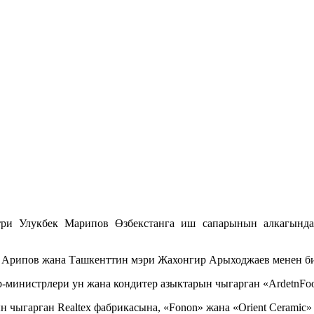
ри Улукбек Марипов Өзбекстанга иш сапарынын алкагында 
 Арипов жана Ташкенттин мэри Жахонгир Арыходжаев менен би
-министрлери ун жана кондитер азыктарын чыгарган «ArdetnF
ыгарган Realtex фабрикасына, «Fonon» жана «Orient Ceramic» 