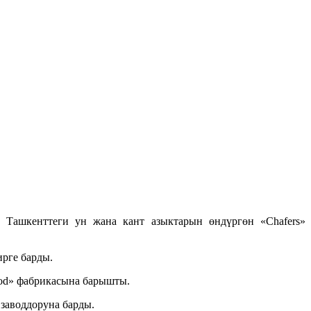
Ташкенттеги ун жана кант азыктарын өндүргөн «Chafers»
рге барды.
ood» фабрикасына барышты.
заводдоруна барды.