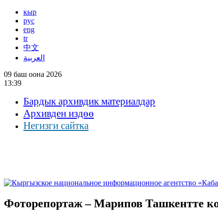
кыр
рус
eng
tr
中文
العربية
09 баш оона 2026
13:39
Бардык архивдик материалдар
Архивден издөө
Негизги сайтка
Фоторепортаж – Марипов Ташкентте кон