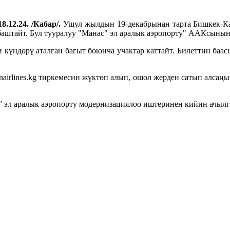
8.12.24. /Кабар/.
Ушул жылдын 19-декабрынан тарта Бишкек-Ка
баштайт. Бул тууралуу "Манас" эл аралык аэропорту" ААКсын
ндөрү аталган багыт боюнча учактар каттайт. Билеттин баасы
smanairlines.kg тиркемесин жүктөп алып, ошол жерден сатып алс
” эл аралык аэропорту модернизациялоо иштеринен кийин ачылг