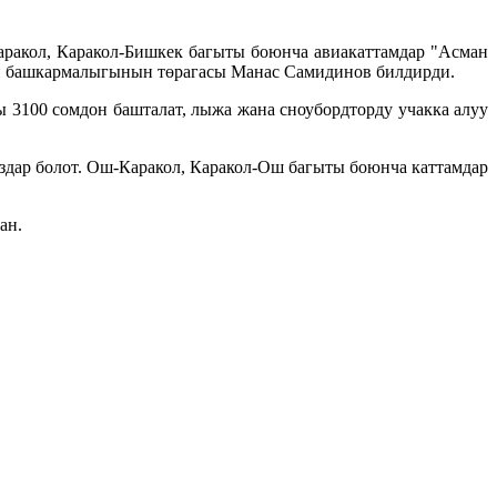
ракол, Каракол-Бишкек багыты боюнча авиакаттамдар "Асман
ын башкармалыгынын төрагасы Манас Самидинов билдирди.
 3100 сомдон башталат, лыжа жана сноубордторду учакка алуу
аңыздар болот. Ош-Каракол, Каракол-Ош багыты боюнча каттамдар
ан.