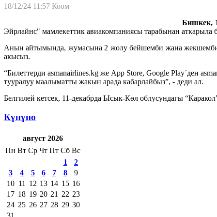
18/12/24 11:57
Коом
Бишкек, 1
Эйрлайнс" мамлекеттик авиакомпаниясы тарабынан аткарыла 
Анын айтымында, жумасына 2 жолу бейшемби жана жекшемби кү
акысыз.
“Билеттерди asmanairlines.kg же App Store, Google Play`ден a
тууралуу маалыматты жакын арада кабарлайбыз”, - деди ал.
Белгилей кетсек, 11-декабрда Ысык-Көл облусундагы “Каракол
Күнүнө
август 2026
Пн
Вт
Ср
Чт
Пт
Сб
Вс
1
2
3
4
5
6
7
8
9
10
11
12
13
14
15
16
17
18
19
20
21
22
23
24
25
26
27
28
29
30
31