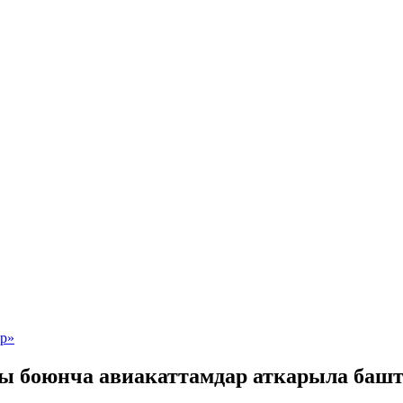
ы боюнча авиакаттамдар аткарыла баш