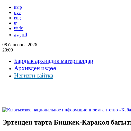
кыр
рус
eng
tr
中文
العربية
08 баш оона 2026
20:09
Бардык архивдик материалдар
Архивден издөө
Негизги сайтка
Эртеңден тарта Бишкек-Каракол багыт