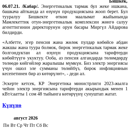
Бишкек,
06.07.21. /Кабар/.
Энергетикалык тармак бул жеке ишкана,
башкача айтканда ал өзүнүн продукциясына жооп берет. Бул
тууралуу Бишкекте өткөн маалымат жыйынында
Мамлекеттик отун-энергетикалык комплексин жөнгө салуу
агенттигинин директорунун орун басары Миргүл Айдарова
билдирди.
«Албетте, эгер пенсия жана жөлөк пулдар көбөйсө абдан
жакшы жана туура болмок, бирок энергетикалык тармак жеке
болгондуктан ал өзүнүн продукциясына тарифтерди
көбөйтүүгө укуктуу. Ооба, аз пенсия алгандарда төлөмдөрдү
төлөөдө көйгөйлөр жаралышы мүмкүн. Биз электр энергиясы
үчүн ошол эле сумманы төлөйбүз, бирок инфляциянын
кесепетинен бир аз көтөрүлөт», - деди ал.
Эскерте кетсек, КР Энергетика министрлиги 2023-жылга
чейин электр энергиясына тарифтерди акырындык менен 1
кВт/саатты 1 сом 48 тыйынга көтөрүүнү сунуштап жатат.
Күнүнө
август 2026
Пн
Вт
Ср
Чт
Пт
Сб
Вс