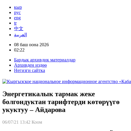
кыр
рус
eng
tr
中文
العربية
08 баш оона 2026
02:22
Бардык архивдик материалдар
Архивден издөө
Негизги сайтка
Энергетикалык тармак жеке
болгондуктан тарифтерди көтөрүүгө
укуктуу – Айдарова
06/07/21 13:42
Коом