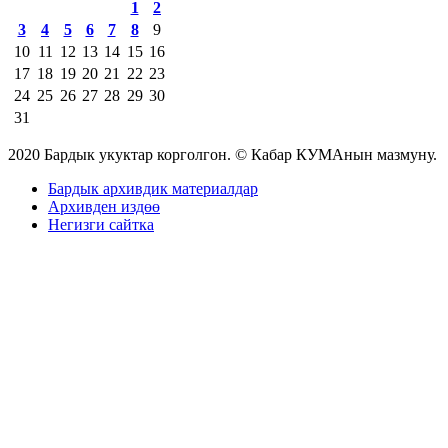
1
2
3
4
5
6
7
8
9
10
11
12
13
14
15
16
17
18
19
20
21
22
23
24
25
26
27
28
29
30
31
2020 Бардык укуктар корголгон. © Кабар КУМАнын мазмуну.
Бардык архивдик материалдар
Архивден издөө
Негизги сайтка