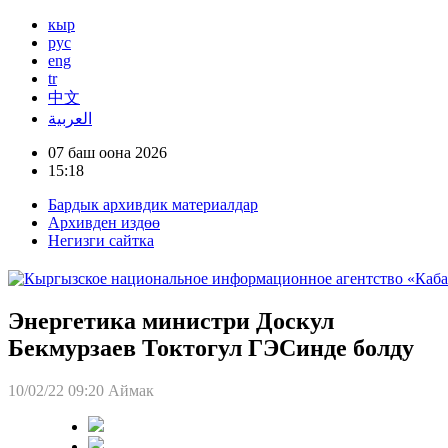
кыр
рус
eng
tr
中文
العربية
07 баш оона 2026
15:18
Бардык архивдик материалдар
Архивден издөө
Негизги сайтка
Энергетика министри Доскул
Бекмурзаев Токтогул ГЭСинде болду
10/02/22 09:20
Аймак