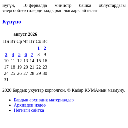
Бүгүн, 10-фервалда министр башка облустардагы
энергообъектилерди кыдырып чыгаары айтылат.
Күнүнө
август 2026
Пн
Вт
Ср
Чт
Пт
Сб
Вс
1
2
3
4
5
6
7
8
9
10
11
12
13
14
15
16
17
18
19
20
21
22
23
24
25
26
27
28
29
30
31
2020 Бардык укуктар корголгон. © Кабар КУМАнын мазмуну.
Бардык архивдик материалдар
Архивден издөө
Негизги сайтка