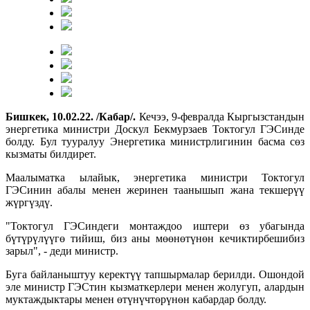
Бишкек, 10.02.22. /Кабар/.
Кечээ, 9-февралда Кыргызстандын
энергетика министри Доскул Бекмурзаев Токтогул ГЭСинде
болду. Бул тууралуу Энергетика министрлигинин басма сөз
кызматы билдирет.
Маалыматка ылайык, энергетика министри Токтогул
ГЭСинин абалы менен жеринен таанышып жана текшерүү
жүргүздү.
"Токтогул ГЭСиндеги монтаждоо иштери өз убагында
бүтүрүлүүгө тийиш, биз аны мөөнөтүнөн кечиктирбешибиз
зарыл", - деди министр.
Буга байланыштуу керектүү тапшырмалар берилди. Ошондой
эле министр ГЭСтин кызматкерлери менен жолугуп, алардын
муктаждыктары менен өтүнүчтөрүнөн кабардар болду.