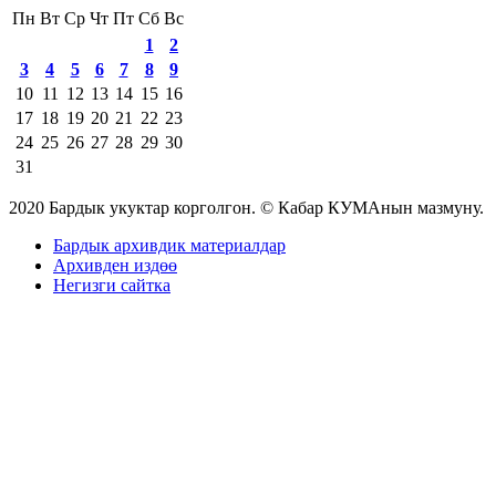
Пн
Вт
Ср
Чт
Пт
Сб
Вс
1
2
3
4
5
6
7
8
9
10
11
12
13
14
15
16
17
18
19
20
21
22
23
24
25
26
27
28
29
30
31
2020 Бардык укуктар корголгон. © Кабар КУМАнын мазмуну.
Бардык архивдик материалдар
Архивден издөө
Негизги сайтка