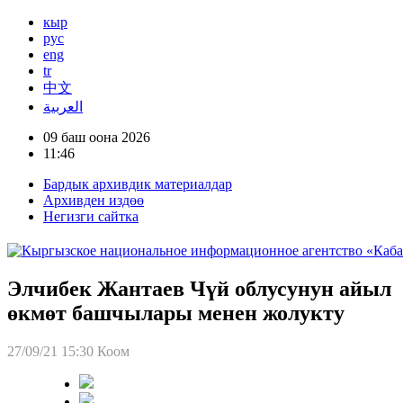
кыр
рус
eng
tr
中文
العربية
09 баш оона 2026
11:46
Бардык архивдик материалдар
Архивден издөө
Негизги сайтка
Элчибек Жантаев Чүй облусунун айыл
өкмөт башчылары менен жолукту
27/09/21 15:30
Коом