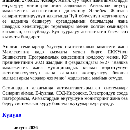
Бишкек, 27.09.21. /Кабар/.
Айыл, суу чарба жана аймактарды
өнүктүрүү министрлигинин алдындагы Аймактык өнүгүү
мамлекеттик агенттигинин директору Элчибек Жантаев
санариптештирүүнүн алкагында Чүй облусунун жергиликтүү
өз алдынча башкаруу органдарынын башчылары жана
шаардык кеңештердин төрагалары менен болгон семинарга
катышып, сөз сүйлөдү. Бул тууралуу агенттиктин басма сөз
кызматы билдирет.
Аталган семинарлар Улуттук статистикалык комитети жана
Мамлекеттик кадр кызматы менен бирге ЕККУнун
Бишкектеги Программалык кеңсесинин колдоосу менен, КР
президентинин 2021-жылдын 8-февралындагы №27 "Калкка
мамлекеттик жана муниципалдык кызмат көрсөтүүнүн
жеткиликтүүлүгүн жана сапатын жогорулатуу боюнча
мындан аркы чаралар жөнүндө" жарлыгына ылайык өтүүдө.
Семинардын алкагында автоматташтырылган системалар:
Санарип аймак, E-kyzmat, СЭД-Инфодокс, Электрондук соода
платформасы, Аймактардын өнүгүшүнө мониторинг жана баа
берүү системасын куруу боюнча окутуулар жүргүзүлдү.
Күнүнө
август 2026