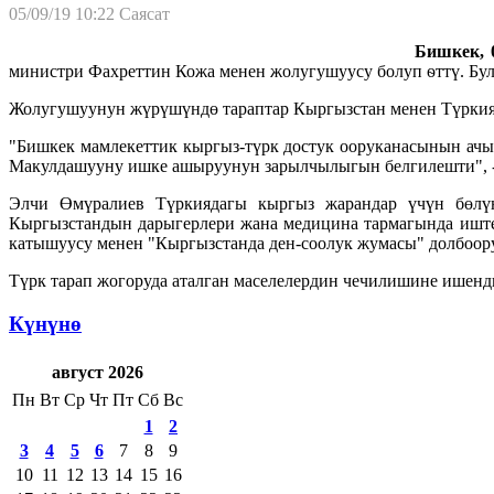
05/09/19 10:22
Саясат
Бишкек, 0
министри Фахреттин Кожа менен жолугушуусу болуп ѳттү. Бу
Жолугушуунун жүрүшүндө тараптар Кыргызстан менен Түркия
"Бишкек мамлекеттик кыргыз-түрк достук ооруканасынын ач
Макулдашууну ишке ашыруунун зарылчылыгын белгилешти", - 
Элчи Өмүралиев Түркиядагы кыргыз жарандар үчүн бөлүн
Кыргызстандын дарыгерлери жана медицина тармагында иште
катышуусу менен "Кыргызстанда ден-соолук жумасы" долбоору
Түрк тарап жогоруда аталган маселелердин чечилишине ишенд
Күнүнө
август 2026
Пн
Вт
Ср
Чт
Пт
Сб
Вс
1
2
3
4
5
6
7
8
9
10
11
12
13
14
15
16