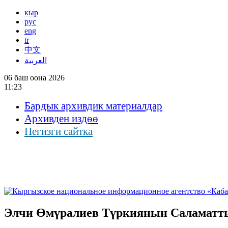
кыр
рус
eng
tr
中文
العربية
06 баш оона 2026
11:23
Бардык архивдик материалдар
Архивден издөө
Негизги сайтка
Элчи Өмүралиев Түркиянын Саламатты