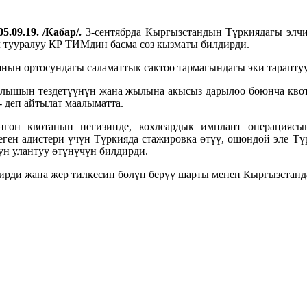
5.09.19. /Кабар/.
3-сентябрда Кыргызстандын Түркиядагы элч
л тууралуу КР ТИМдин басма сөз кызматы билдирди.
нын ортосундагы саламаттык сактоо тармагындагы эки тарапт
ылышын тездетүүнүн жана жылына акысыз дарылоо боюнча кво
деп айтылат маалыматта.
гөн квотанын негизинде, кохлеардык имплант операциясын
ген адистери үчүн Түркияда стажировка өтүү, ошондой эле Т
н улантуу өтүнүчүн билдирди.
ирди жана жер тилкесин бөлүп берүү шарты менен Кыргызстанд