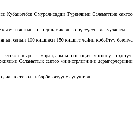
иси Кубанычбек Өмүралиевдин Түркиянын Саламаттык сактоо
уу кызматташтыгынын динамикалык ѳнүгүүсүн талкуулашты.
танын санын 100 кишиден 150 кишиге чейин көбөйтүү боюнча
 күткөн кыргыз жарандарына операция жасоону тездетүү,
үркиянын Саламаттык сактоо министрлигинин дарыгерлеринин
а диагностикалык борбор ачууну сунуштады.