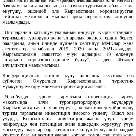
Маалыматка ылайык, иш-чаранын ачылышында элчи негизги
баяндамачы катары чыгып, өз сөзүндө туризмдин абалы жана
өнүгүшү, ошондой эле Кыргызстанда коронавирустан
кийинки мезгилдеги мындан аркы перспектива жөнүндө
маалымдады.
"Иш-чаранын катышуучуларынын көңүлүн Кыргызстандагы
туризмдин түрлөрүнө жана эл аралык эксперттердин берген
бааларына, анын ичинде дүйнөгө белгилүү ММКлар жана
агенттиктер тарабынан 2019, 2020 жана 2021-жылдары
Кыргызстандын саякаттоо үчүн алдыңкы 10 өлкөнүн
катарына киргизилгендигине бурду", - деп айтылат
элчиликтин маалыматында.
Конференциянын экинчи күнү панелдик сессияда сөз
сүйлөгөн Өмүралиев Кыргызстандын туристтик
мүмкүнчүлүктөрү жөнүндө презентация жасады.
"Өлкөбүздүн туризм тармагына инвестиция тартуу
максатында элчи туроператорлордун өкүлдөрүн
Кыргызстанга саякат уюштурууга, ал эми ишкер чөйрөлөрдү
туризм тармагына инвестиция жасоого үндөдү. Ошол эле
учурда, Кыргызстанга инвестиция жасоо үчүн туризм
чөйрөсүндө чоң потенциал жана ишкердик жүргүзүү үчүн
жагымдуу шарттар бар экендигине көңүл бурду: либералдык
укуктук база, инвестицияларды коргоо, төмөн салыктар жана