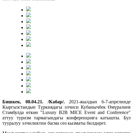
Бишкек, 08.04.21. /Кабар/.
2021-жылдын 6-7-апрелинде
Кыргызстандын Түркиядагы элчиси Кубанычбек Өмүралиев
Стамбулда өткөн "Luxury B2B MICE Event and Conference"
аттуу туризм тармагындагы конференцияга катышты. Бул
тууралуу элчиликтин басма сөз кызматы билдирет.