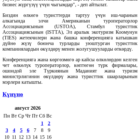
бизнес жүргүзүү үчүн чыгымдар", - деп айтылат.
Биздин өлкөгө туристтерди тартуу үчүн иш-чаранын
алкагында элчи Американын туроператорлор
Ассоциациясынын (USTOA), Стамбул туристтик
Ассоциациясынын (ISTTA), Эл аралык экотуризм Коомунун
(TIES) жетекчилери жана башка конференцияга катышкан
дүйнө жүзү боюнча турларды уюштурган туристтик
компаниялардын өкүлдөрү менен жолугушууларды өткөрдү.
Конференцияга жана көргөзмөгө ар кайсы өлкөлөрдөн келген
чет өлкөлүк туроператорлор, көптөгөн түрк фирмалары,
ошондой эле Түркиянын Маданият жана туризм
министрлигинин өкүлдөрү жана туристтик шаарларынын
мэрлери катышты.
Күнүнө
август 2026
Пн
Вт
Ср
Чт
Пт
Сб
Вс
1
2
3
4
5
6
7
8
9
10
11
12
13
14
15
16