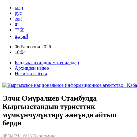
кыр
рус
eng
tr
中文
العربية
06 баш оона 2026
18:04
Бардык архивдик материалдар
Архивден издөө
Негизги сайтка
Элчи Өмүралиев Стамбулда
Кыргызстандын туристтик
мүмкүнчүлүктөрү жөнүндө айтып
берди
08/04/21 16:13
Экономика