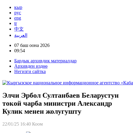
кыр
рус
eng
tr
中文
العربية
07 баш оона 2026
09:54
Бардык архивдик материалдар
Архивден издөө
Негизги сайтка
Элчи Эрбол Султанбаев Беларустун
токой чарба министри Александр
Кулик менен жолугушту
22/01/25 16:40
Коом