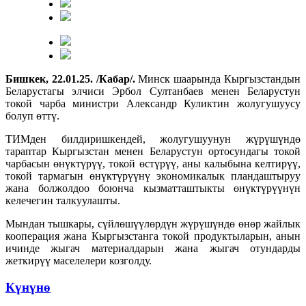
Бишкек, 22.01.25. /Кабар/.
Минск шаарында Кыргызстандын
Беларустагы элчиси Эрбол Султанбаев менен Беларустун
токой чарба министри Александр Куликтин жолугушуусу
болуп өттү.
ТИМден билдиришкендей, жолугушуунун жүрүшүндө
тараптар Кыргызстан менен Беларустун ортосундагы токой
чарбасын өнүктүрүү, токой өстүрүү, аны калыбына келтирүү,
токой тармагын өнүктүрүүнү экономикалык пландаштыруу
жана болжолдоо боюнча кызматташтыкты өнүктүрүүнүн
келечегин талкуулашты.
Мындан тышкары, сүйлөшүүлөрдүн жүрүшүндө өнөр жайлык
кооперация жана Кыргызстанга токой продуктыларын, анын
ичинде жыгач материалдарын жана жыгач отундарды
жеткирүү маселелери козголду.
Күнүнө