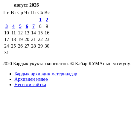
август 2026
Пн
Вт
Ср
Чт
Пт
Сб
Вс
1
2
3
4
5
6
7
8
9
10
11
12
13
14
15
16
17
18
19
20
21
22
23
24
25
26
27
28
29
30
31
2020 Бардык укуктар корголгон. © Кабар КУМАнын мазмуну.
Бардык архивдик материалдар
Архивден издөө
Негизги сайтка