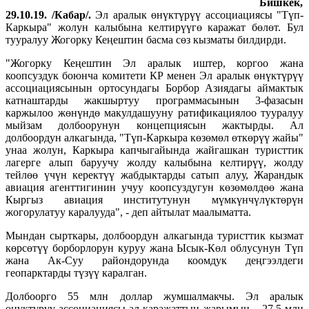
Бишкек,
29.10.19. /Кабар/.
Эл аралык өнүктүрүү ассоциациясы "Түп-
Каркыра" жолун калыбына келтирүүгө каражат бөлөт. Бул
тууралуу Жогорку Кеңештин басма сөз кызматы билдирди.
"Жогорку Кеңештин Эл аралык иштер, коргоо жана
коопсуздук боюнча комитети КР менен Эл аралык өнүктүрүү
ассоциациясынын ортосундагы Борбор Азиядагы аймактык
катнаштарды жакшыртуу программасынын 3-фазасын
каржылоо жөнүндө макулдашууну ратификациялоо тууралуу
мыйзам долбоорунун концепциясын жактырды. Ал
долбоордун алкагында, "Түп-Каркыра көзөмөл өткөрүү жайы"
унаа жолун, Каркыра капчыгайында жайгашкан туристтик
лагерге алып баруучу жолду калыбына келтирүү, жолду
тейлөө үчүн керектүү жабдыктарды сатып алуу, Жарандык
авиация агенттигинин учуу коопсуздугун көзөмөлдөө жана
Кыргыз авиация институтунун мүмкүнчүлүктөрүн
жогорулатуу каралууда", - деп айтылат маалыматта.
Мындан сырткары, долбоордун алкагында туристтик кызмат
көрсөтүү борборлорун куруу жана Ысык-Көл облусунун Түп
жана Ак-Суу райондорунда коомдук деңгээлдеги
геопарктарды түзүү каралган.
Долбоорго 55 млн доллар жумшалмакчы. Эл аралык
өнүктүрүү ассоциациясы ал каражаттын жарымын – 27,5 млн