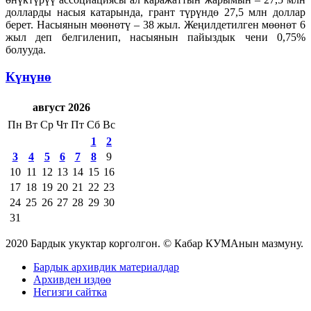
долларды насыя катарында, грант түрүндө 27,5 млн доллар
берет. Насыянын мөөнөтү – 38 жыл. Жеңилдетилген мөөнөт 6
жыл деп белгиленип, насыянын пайыздык чени 0,75%
болууда.
Күнүнө
август 2026
Пн
Вт
Ср
Чт
Пт
Сб
Вс
1
2
3
4
5
6
7
8
9
10
11
12
13
14
15
16
17
18
19
20
21
22
23
24
25
26
27
28
29
30
31
2020 Бардык укуктар корголгон. © Кабар КУМАнын мазмуну.
Бардык архивдик материалдар
Архивден издөө
Негизги сайтка