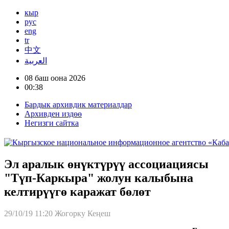
кыр
рус
eng
tr
中文
العربية
08 баш оона 2026
00:38
Бардык архивдик материалдар
Архивден издөө
Негизги сайтка
Эл аралык өнүктүрүү ассоциациясы
"Түп-Каркыра" жолун калыбына
келтирүүгө каражат бөлөт
29/10/19 11:20
Жогорку Кеңеш