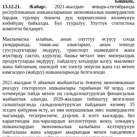
Бишкек,
13.12.21. /Кабар/.
2021-жылдын январь-сентябрында
республиканын ишканаларынын экономикалык ишмердиктин
бардык түрлөрү боюнча дүң кирешесинин көлөмүнүн
көбөйүшү байкалды. Бул тууралуу Улуттук статистика
комитети билдирет.
Маалыматка ылайык, анын олуттуу өсүүсү соода
уюмдарында, тамак-аш азыктарын, анын ичинде
суусундуктарды өндүрүү, транспорт ишмердиги жана
жүктөрдү сактоо, курулуш, башка металл эмес минералдык
продуктуларды өндүрүү, пайдалуу кендерди казуу, маалымат
жана байланыш, ошондой эле электр энергия жана газ менен
камсыздоо (жабдуу) ишканаларында белгиленди.
2021-жылдын 9 айынын жыйынтыгы боюнча экономиканын
реалдуу секторунун ишканалары тарабынан 60 млрд. сом
өлчөмүндө пайда менен оң сальдолоштурулган финансылык
жыйынтык алынды. 2020-жылдын тийиштүү мезгилине
салыштырганда сальдолоштурулган пайданын көлөмү 35
эседен көбүрөөк өстү, ал эми операциялык эмес ишмердиктен
чыгымдар, тескерисинче, дээрлик 4 эсеге кыскарды, бул
карантиндик иш-чаралардын кесепеттерин жоюу, өлкөдөгү
ишканалардын экономикалык калыбына келтирүүнүн
башталашы жана алардын акырындык менен пандемияга