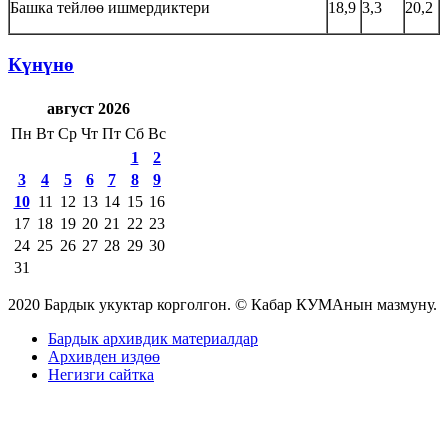
Башка тейлөө ишмердиктери
18,9
3,3
20,2
Күнүнө
август 2026
Пн
Вт
Ср
Чт
Пт
Сб
Вс
1
2
3
4
5
6
7
8
9
10
11
12
13
14
15
16
17
18
19
20
21
22
23
24
25
26
27
28
29
30
31
2020 Бардык укуктар корголгон. © Кабар КУМАнын мазмуну.
Бардык архивдик материалдар
Архивден издөө
Негизги сайтка