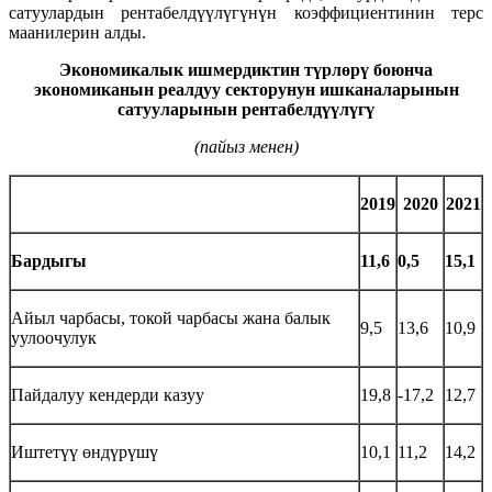
сатуулардын рентабелдүүлүгүнүн коэффициентинин терс
маанилерин алды.
Экономикалык ишмердиктин түрлөрү боюнча
экономиканын реалдуу секторунун ишканаларынын
сатууларынын рентабелдүүлүгү
(пайыз менен)
2019
2020
2021
Бардыгы
11,6
0,5
15,1
Айыл чарбасы, токой чарбасы жана балык
9,5
13,6
10,9
уулоочулук
Пайдалуу кендерди казуу
19,8
-17,2
12,7
Иштетүү өндүрүшү
10,1
11,2
14,2