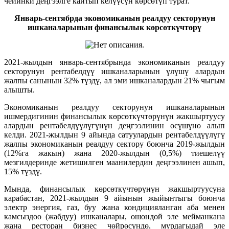
чейинки деңгээлге кайтып келүүсүн көрсөтүп турат.
Январь-сентябрда экономиканын реалдуу секторунун
ишканаларынын финансылык
көрсөткүчтөрү
2021-жылдын январь-сентябрында экономиканын реалдуу
секторунун рентабелдүү ишканаларынын үлүшү алардын
жалпы санынын 32% түздү, ал эми ишканалардын 21% чыгым
алышты.
Экономиканын реалдуу секторунун ишканаларынын
ишмердигинин финансылык көрсөткүчтөрүнүн жакшыртуусу
алардын рентабелдүүлүгүнүн деңгээлинин өсүшүнө алып
келди. 2021-жылдын 9 айында сатуулардын рентабелдүүлүгү
жалпы экономиканын реалдуу сектору боюнча 2019-жылдын
(12%га жакын) жана 2020-жылдын (0,5%) тиешелүү
мезгилдеринде жетишилген маанилердин деңгээлинен ашып,
15% түздү.
Мында, финансылык көрсөткүчтөрүнүн жакшыртуусуна
карабастан, 2021-жылдын 9 айынын жыйынтыгы боюнча
электр энергия, газ, буу жана кондицияланган аба менен
камсыздоо (жабдуу) ишканалары, ошондой эле мейманкана
жана ресторан бизнес чөйрөсүндө, мурдагыдай эле