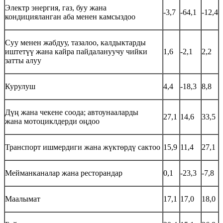
Электр энергия, газ, буу жана
-3,7
-64,1
-12,4
кондицияланган аба менен камсыздоо
Cуу менен жабдуу, тазалоо, калдыктарды
иштетүү жана кайра пайдалануучу чийки
1,6
-2,1
2,2
затты алуу
Курулуш
4,4
-18,3
8,8
Дүң жана чекене соода; автоунааларды
27,1
14,6
33,5
жана мотоциклдерди оңдоо
Транспорт ишмердиги жана жүктөрдү сактоо
15,9
11,4
27,1
Мейманканалар жана ресторандар
0,1
-23,3
-7,8
Маалымат
17,1
17,0
18,0