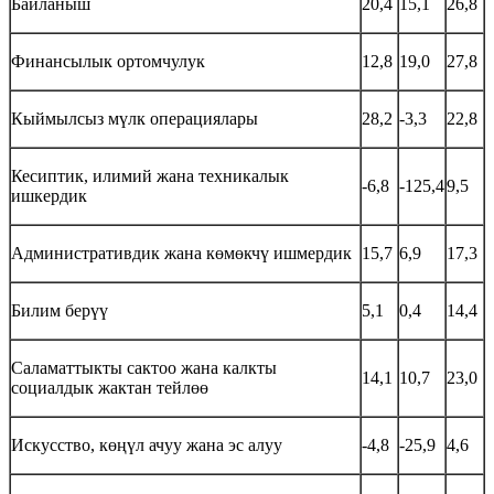
Байланыш
20,4
15,1
26,8
Финансылык ортомчулук
12,8
19,0
27,8
Кыймылсыз мүлк операциялары
28,2
-3,3
22,8
Кесиптик, илимий жана техникалык
-6,8
-125,4
9,5
ишкердик
Административдик жана көмөкчү ишмердик
15,7
6,9
17,3
Билим берүү
5,1
0,4
14,4
Саламаттыкты сактоо жана калкты
14,1
10,7
23,0
социалдык жактан тейлөө
Искусство, көңүл ачуу жана эс алуу
-4,8
-25,9
4,6