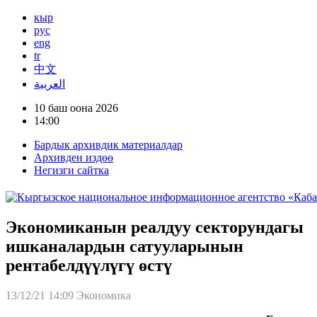
кыр
рус
eng
tr
中文
العربية
10 баш оона 2026
14:00
Бардык архивдик материалдар
Архивден издөө
Негизги сайтка
Экономиканын реалдуу секторундагы
ишканалардын сатууларынын
рентабелдүүлүгү өстү
13/12/21 14:09
Экономика