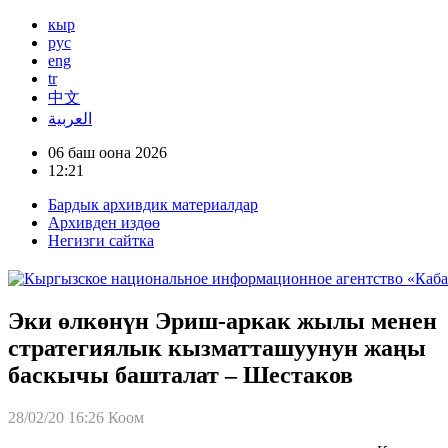
кыр
рус
eng
tr
中文
العربية
06 баш оона 2026
12:21
Бардык архивдик материалдар
Архивден издөө
Негизги сайтка
Эки өлкөнүн Эриш-аркак жылы менен
стратегиялык кызматташуунун жаңы
баскычы башталат – Шестаков
28/02/20 16:26
Коом