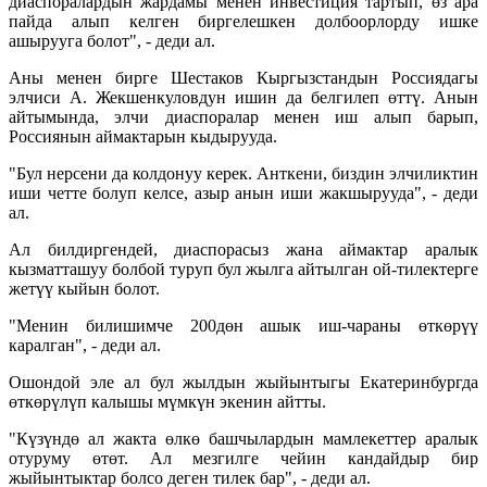
диаспоралардын жардамы менен инвестиция тартып, өз ара
пайда алып келген биргелешкен долбоорлорду ишке
ашырууга болот", - деди ал.
Аны менен бирге Шестаков Кыргызстандын Россиядагы
элчиси А. Жекшенкуловдун ишин да белгилеп өттү. Анын
айтымында, элчи диаспоралар менен иш алып барып,
Россиянын аймактарын кыдырууда.
"Бул нерсени да колдонуу керек. Анткени, биздин элчиликтин
иши четте болуп келсе, азыр анын иши жакшырууда", - деди
ал.
Ал билдиргендей, диаспорасыз жана аймактар аралык
кызматташуу болбой туруп бул жылга айтылган ой-тилектерге
жетүү кыйын болот.
"Менин билишимче 200дөн ашык иш-чараны өткөрүү
каралган", - деди ал.
Ошондой эле ал бул жылдын жыйынтыгы Екатеринбургда
өткөрүлүп калышы мүмкүн экенин айтты.
"Күзүндө ал жакта өлкө башчылардын мамлекеттер аралык
отуруму өтөт. Ал мезгилге чейин кандайдыр бир
жыйынтыктар болсо деген тилек бар", - деди ал.