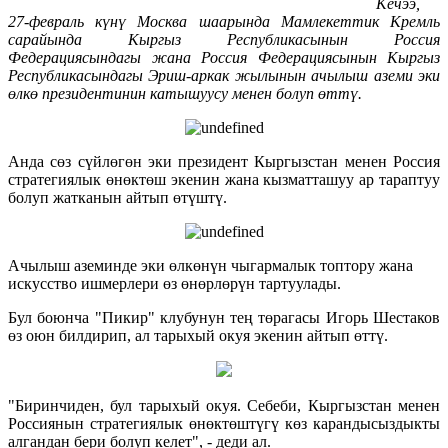
Кечээ,
27-февраль күнү Москва шаарында Мамлекеттик Кремль
сарайында Кыргыз Республикасынын Россия
Федерациясындагы жана Россия Федерациясынын Кыргыз
Республикасындагы Эриш-аркак жылынын ачылыш аземи эки
өлкө президентинин катышуусу менен болуп өттү.
Анда сөз сүйлөгөн эки президент Кыргызстан менен Россия
стратегиялык өнөктөш экенин жана кызматташуу ар тараптуу
болуп жатканын айтып өтүштү.
Ачылыш аземинде эки өлкөнүн чыгармалык топтору жана
искусство ишмерлери өз өнөрлөрүн тартуулады.
Бул боюнча "Пикир" клубунун тең төрагасы Игорь Шестаков
өз оюн билдирип, ал тарыхый окуя экенин айтып өттү.
"Биринчиден, бул тарыхый окуя. Себеби, Кыргызстан менен
Россиянын стратегиялык өнөктөштүгү көз карандысыздыкты
алгандан бери болуп келет", - деди ал.