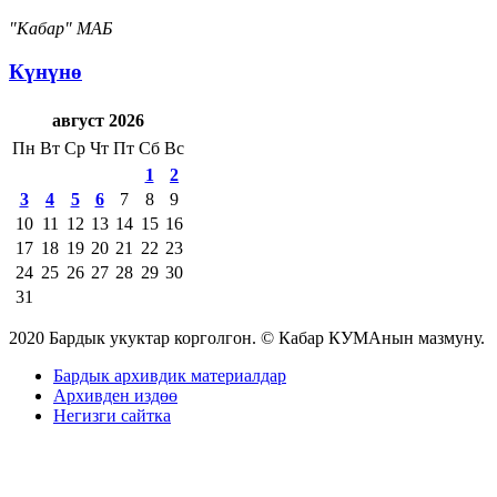
"Кабар" МАБ
Күнүнө
август 2026
Пн
Вт
Ср
Чт
Пт
Сб
Вс
1
2
3
4
5
6
7
8
9
10
11
12
13
14
15
16
17
18
19
20
21
22
23
24
25
26
27
28
29
30
31
2020 Бардык укуктар корголгон. © Кабар КУМАнын мазмуну.
Бардык архивдик материалдар
Архивден издөө
Негизги сайтка