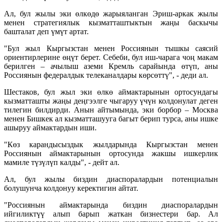
Ал, бул жылы эки өлкөдө жарыяланган Эриш-аркак жылы
менен стратегиялык кызматташтыктын жаңы баскычы
башталат деп үмүт артат.
"Бул жыл Кыргызстан менен Россиянын тышкы саясий
ориентирлерине өңүт берет. Себеби, бул иш-чарага чоң макам
берилген – ачылыш аземи Кремль сарайында өтүп, аны
Россиянын федералдык телеканалдары көрсөттү", - деди ал.
Шестаков, бул жыл эки өлкө аймактарынын ортосундагы
кызматташты жаңы деңгээлге чыгаруу үчүн колдонулат деген
тилегин билдирди. Анын айтымында, эки борбор – Москва
менен Бишкек ал кызматташууга багыт берип турса, аны ишке
ашыруу аймактардын иши.
"Көз карандысыздык жылдарында Кыргызстан менен
Россиянын аймактарынын ортосунда жакшы ишкерлик
мамиле түзүлүп калды", - дейт ал.
Ал, бул жылы биздин диаспоралардын потенциалын
болушунча колдонуу керектигин айтат.
"Россиянын аймактарында биздин диаспоралардын
ийгиликтүү алып барып жаткан бизнестери бар. Ал