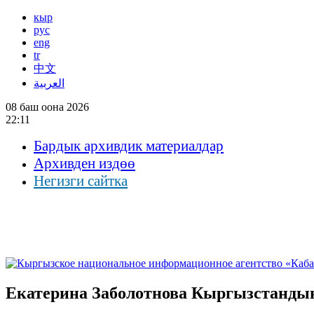
кыр
рус
eng
tr
中文
العربية
08 баш оона 2026
22:11
Бардык архивдик материалдар
Архивден издөө
Негизги сайтка
Екатерина Заболотнова Кыргызстандын