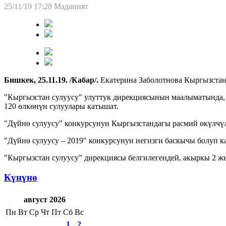
25/11/19 17:28
Маданият
Бишкек, 25.11.19. /Кабар/.
Екатерина Заболотнова Кыргызстан
"Кыргызстан сулуусу" улуттук дирекциясынын маалыматында, 
120 өлкөнүн сулуулары катышат.
"Дүйнө сулуусу" конкурсунун Кыргызстандагы расмий өкүлчүл
"Дүйнө сулуусу – 2019" конкурсунун негизги баскычы болуп 
"Кыргызстан сулуусу" дирекциясы белгилегендей, акыркы 2 ж
Күнүнө
август 2026
Пн
Вт
Ср
Чт
Пт
Сб
Вс
1
2