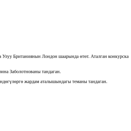
а Улуу Британиянын Лондон шаарында өтөт. Аталган конкурска
рина Заболотнованы тандаган.
үндөгүлөргө жардам аталышындагы теманы тандаган.