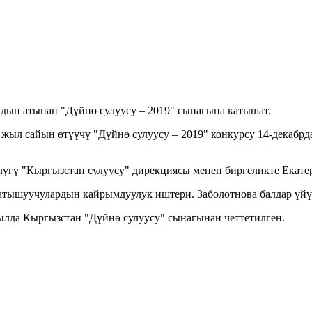
дын атынан "Дүйнө сулуусу – 2019" сынагына катышат.
жыл сайын өтүүчү "Дүйнө сулуусу – 2019" конкурсу 14-декабрд
үгү "Кыргызстан сулуусу" дирекциясы менен биргеликте Екате
катышуучулардын кайрымдуулук иштери. Заболотнова балдар үй
ылда Кыргызстан "Дүйнө сулуусу" сынагынан четтетилген.