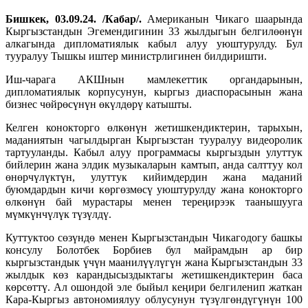
Бишкек, 03.09.24. /Кабар/.
Американын Чикаго шаарында
Кыргызстандын Эгемендигинин 33 жылдыгын белгилөөнүн
алкагында дипломатиялык кабыл алуу уюштурулду. Бул
тууралуу Тышкы иштер министрлигинен билдиришти.
Иш-чарага АКШнын мамлекеттик органдарынын,
дипломатиялык корпусунун, кыргыз диаспорасынын жана
бизнес чөйрөсүнүн өкүлдөрү катышты.
Келген конокторго өлкөнүн жетишкендиктерин, тарыхын,
маданиятын чагылдырган Кыргызстан тууралуу видеоролик
тартууланды. Кабыл алуу программасы кыргыздын улуттук
бийлерин жана элдик музыкаларын камтып, анда салттуу кол
өнөрчүлүктүн, улуттук кийимдердин жана маданий
буюмдардын кичи көргөзмөсү уюштурулду жана конокторго
өлкөнүн бай мурастары менен тереңирээк таанышууга
мүмкүнчүлүк түзүлдү.
Куттуктоо сөзүндө менен Кыргызстандын Чикагодогу башкы
консулу Болотбек Борбиев бул майрамдын ар бир
кыргызстандык үчүн маанилүүлүгүн жана Кыргызстандын 33
жылдык көз карандысыздыктагы жетишкендиктерин баса
көрсөттү. Ал ошондой эле быйыл кеңири белгиленип жаткан
Кара-Кыргыз автономиялуу облусунун түзүлгөндүгүнүн 100