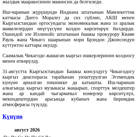
жылдык мааракесинин маанисин да белгиледи.
Иш-чаранын жүрүшүндө Индиана штатынын Мамлекеттик
катчысы Диего Моралез да сөз сүйлөп, АКШ менен
Кыргызстандын ортосундагы экономикалык жана эл аралык
мамилелердин өнүгүүсүнө колдоо көрсөтөрүн билдирди.
Ошондой эле Иллинойс штатынын башкы прокурору Кваме
Рауль жана Чикаго шаарынын мэри Брэндон Джонсондун
куттуктоо каттары окулду.
Саамалык Чикагодо жашаган кыргыз ишкерлеринин колдоосу
менен өткөрүлдү.
31-августта Кыргызстандын Башкы консулдугу Чикагодогу
кыргыз диаспорасы тарабынан уюштурулган Эгемендик
күнүнө арналган пикникке да катышты. Иш-чаранын
алкагында кыргыз музыкасы жаңырып, спорттук мелдештер
жана ар кандай чыгармачыл номерлер көрсөтүлүп,
мекендештердин арасында кубаныч жана биримдик
атмосферасы түзүлдү.
Күнүнө
август 2026