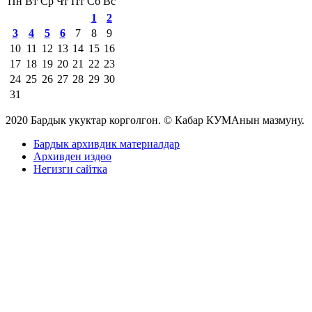
Пн
Вт
Ср
Чт
Пт
Сб
Вс
1
2
3
4
5
6
7
8
9
10
11
12
13
14
15
16
17
18
19
20
21
22
23
24
25
26
27
28
29
30
31
2020 Бардык укуктар корголгон. © Кабар КУМАнын мазмуну.
Бардык архивдик материалдар
Архивден издөө
Негизги сайтка