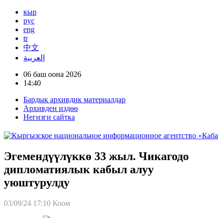
кыр
рус
eng
tr
中文
العربية
06 баш оона 2026
14:40
Бардык архивдик материалдар
Архивден издөө
Негизги сайтка
Эгемендүүлүккө 33 жыл. Чикагодо
дипломатиялык кабыл алуу
уюштурулду
03/09/24 17:10
Коом