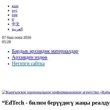
кыр
рус
eng
tr
中文
العربية
07 баш оона 2026
05:28
Бардык архивдик материалдар
Архивден издөө
Негизги сайтка
“EdTech - билим берүүдөгү жаңы реалд