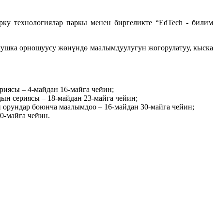
у технологиялар паркы менен биргеликте “EdTech - билим
мушка орношуусу жөнүндө маалымдуулугун жогорулатуу, кыска
риясы – 4-майдан 16-майга чейин;
ын сериясы – 18-майдан 23-майга чейин;
 орундар боюнча маалымдоо – 16-майдан 30-майга чейин;
0-майга чейин.