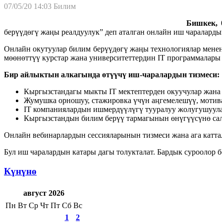
07/05/20 14:03
Билим
Бишкек, 0
берүүдөгү жаңы реалдуулук” деп аталган онлайн иш чаралард
Онлайн окутуулар билим берүүдөгү жаңы технологиялар мене
мөөнөттүү курстар жана университеттердин IT программалары
Бир айлыктын алкагында өтүүчү иш-чаралардын тизмеси:
Кыргызстандагы мыкты IT мектептерден окуучулар жана с
Жумушка орношуу, стажировка үчүн аңгемелешүү, мотива
IT компаниялардын ишмердүүлүгү тууралуу жолугушуулар
Кыргызстандын билим берүү тармагынын өнүгүүсүнө сал
Онлайн вебинарлардын сессияларынын тизмеси жана ага катт
Бул иш чаралардын катары дагы толукталат. Бардык суроолор 
Күнүнө
август 2026
Пн
Вт
Ср
Чт
Пт
Сб
Вс
1
2