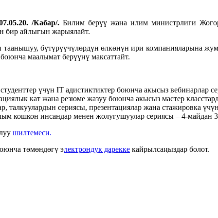
7.05.20. /Кабар/.
Билим берүү жана илим министрлиги Жогорк
ын бир айлыгын жарыялайт.
н таанышуу, бүтүрүүчүлөрдүн өлкөнүн ири компанияларына жу
 боюнча маалымат берүүнү максаттайт.
туденттер үчүн IT адистиктиктер боюнча акысыз вебинарлар се
циялык кат жана резюме жазуу боюнча акысыз мастер класстард
, талкуулардын сериясы, презентациялар жана стажировка үчүн
ым кошкон инсандар менен жолугушуулар сериясы – 4-майдан 3
алуу
шилтемеси.
боюнча төмөндөгү э
лектрондук дарекке
кайрылсаңыздар болот.