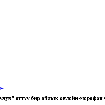
уулук” аттуу бир айлык онлайн-марафон