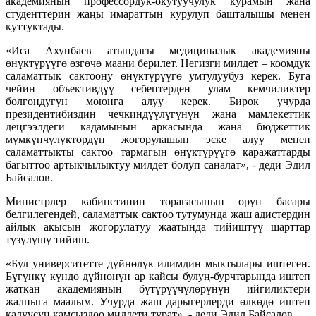
академиянын профессордук-окутуучулук курамын жана
студенттерин жаңы имараттын курулуп башталышы менен
куттуктады.
«Иса Ахунбаев атындагы медициналык академияны
өнүктүрүүгө өзгөчө маани берилет. Негизги милдет – коомдук
саламаттык сактоону өнүктүрүүгө умтулуубуз керек. Буга
чейин объективдүү себептерден улам кемчиликтер
болгондугун моюнга алуу керек. Бирок учурда
президентибиздин чечкиндүүлүгүнүн жана мамлекеттик
деңгээлдеги кадамынын аркасында жана бюджеттик
мүмкүнчүлүктөрдүн жогорулашын эске алуу менен
саламаттыкты сактоо тармагын өнүктүрүүгө каражаттарды
багыттоо артыкчылыктуу милдет болуп саналат», - деди Эдил
Байсалов.
Министрлер кабинетинин төрагасынын орун басары
белгилегендей, саламаттык сактоо тутумунда жаш адистердин
айлык акысын жогорулатуу жаатында тийиштүү шарттар
түзүлүшү тийиш.
«Бул университетте дүйнөлүк илимдин мыктылары иштеген.
Бүгүнкү күндө дүйнөнүн ар кайсы булуң-бурчтарында иштеп
жаткан академиянын бүтүрүүчүлөрүнүн ийгиликтери
жалпыга маалым. Учурда жаш дарыгерлерди өлкөдө иштеп
калуусун камсыздоо милдети турат», - деди Эдил Байсалов.