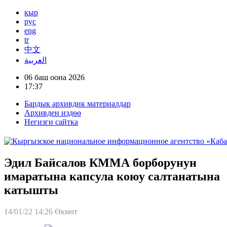
кыр
рус
eng
tr
中文
العربية
06 баш оона 2026
17:37
Бардык архивдик материалдар
Архивден издөө
Негизги сайтка
Эдил Байсалов КММА борборунун
имаратына капсула коюу салтанатына
катышты
14/01/22 14:26
Өкмөт