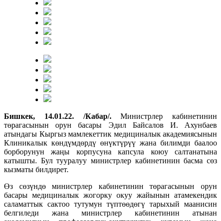
Бишкек, 14.01.22. /Кабар/.
Министрлер кабинетинин
төрагасынын орун басары Эдил Байсалов И. Ахунбаев
атындагы Кыргыз мамлекеттик медициналык академиясынын
Клиникалык көндүмдөрдү өнүктүрүү жана билимди баалоо
борборунун жаңы корпусуна капсула коюу салтанатына
катышты. Бул тууралуу министрлер кабинетинин басма сөз
кызматы билдирет.
Өз сөзүндө министрлер кабинетинин төрагасынын орун
басары медициналык жогорку окуу жайынын атамекендик
саламаттык сактоо тутумун түптөөдөгү тарыхый маанисин
белгиледи жана министрлер кабинетинин атынан