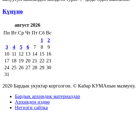
Күнүнө
август 2026
Пн
Вт
Ср
Чт
Пт
Сб
Вс
1
2
3
4
5
6
7
8
9
10
11
12
13
14
15
16
17
18
19
20
21
22
23
24
25
26
27
28
29
30
31
2020 Бардык укуктар корголгон. © Кабар КУМАнын мазмуну.
Бардык архивдик материалдар
Архивден издөө
Негизги сайтка