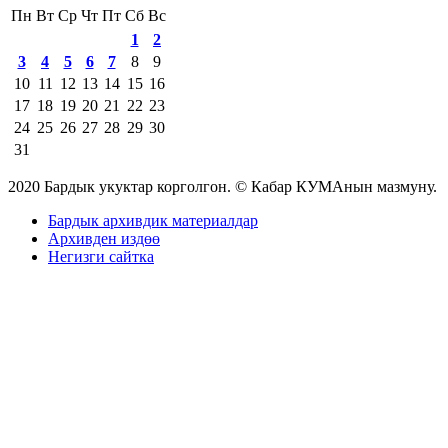
Пн
Вт
Ср
Чт
Пт
Сб
Вс
1
2
3
4
5
6
7
8
9
10
11
12
13
14
15
16
17
18
19
20
21
22
23
24
25
26
27
28
29
30
31
2020 Бардык укуктар корголгон. © Кабар КУМАнын мазмуну.
Бардык архивдик материалдар
Архивден издөө
Негизги сайтка