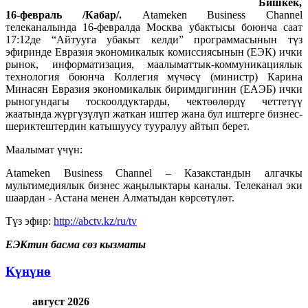
Бишкек,
16
-
феврал
ь
/Кабар/.
Atameken Business Channel
телеканалында 16-февралда Москва убактысы боюнча саат
17:12де “Айтууга убакыт келди” программасынын түз
эфиринде Евразия экономикалык комиссиясынын (ЕЭК) ички
рынок, информатизация, маалыматтык-коммуникациялык
технология боюнча Коллегия мүчөсү (министр) Карина
Минасян Евразия экономикалык биримдигинин (ЕАЭБ) ички
рыногундагы тоскоолдуктарды, чектөөлөрдү четтетүү
жаатында жүргүзүлүп жаткан иштер жана бул иштерге бизнес-
шериктештердин катышуусу тууралуу айтып берет.
Маалымат үчүн:
Atameken Business Channel – Казакстандын алгачкы
мультимедиялык бизнес жаңылыктары каналы. Телеканал эки
шаардан - Астана менен Алматыдан көрсөтүлөт.
Түз эфир:
http://abctv.kz/ru/tv​
ЕЭКтин басма сөз кызматы
Күнүнө
август 2026