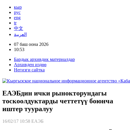
кыр
рус
eng
tr
中文
العربية
07 баш оона 2026
10:53
Бардык архивдик материалдар
Архивден издөө
Негизги сайтка
ЕАЭБдин ички рынокторундагы
тоскоолдуктарды четтетүү боюнча
иштер тууралуу
16/02/17 10:58
ЕАЭБ