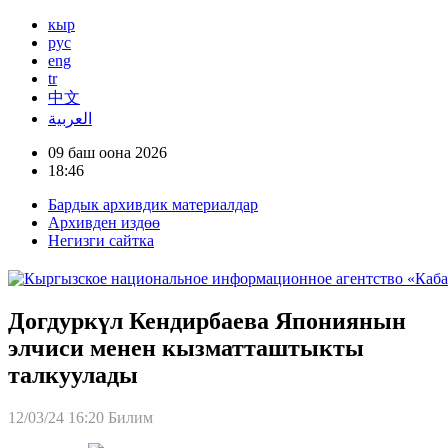
кыр
рус
eng
tr
中文
العربية
09 баш оона 2026
18:46
Бардык архивдик материалдар
Архивден издөө
Негизги сайтка
Догдуркүл Кендирбаева Япониянын
элчиси менен кызматташтыкты
талкуулады
12/03/24 16:20
Билим