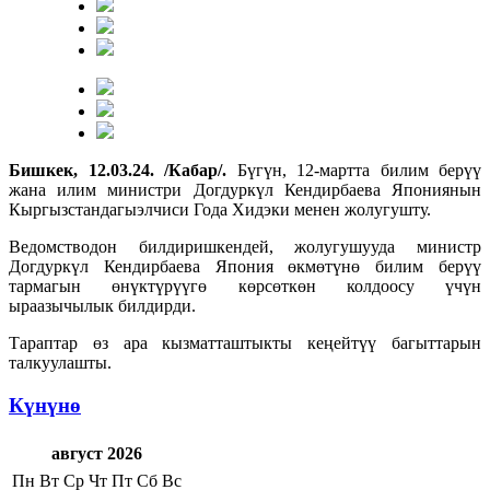
Бишкек, 12.03.24. /Кабар/.
Бүгүн, 12-мартта билим берүү
жана илим министри Догдуркүл Кендирбаева Япониянын
Кыргызстандагыэлчиси Года Хидэки менен жолугушту.
Ведомстводон билдиришкендей, жолугушууда министр
Догдуркүл Кендирбаева Япония өкмөтүнө билим берүү
тармагын өнүктүрүүгө көрсөткөн колдоосу үчүн
ыраазычылык билдирди.
Тараптар өз ара кызматташтыкты кеңейтүү багыттарын
талкуулашты.
Күнүнө
август 2026
Пн
Вт
Ср
Чт
Пт
Сб
Вс