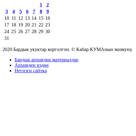
1
2
3
4
5
6
7
8
9
10
11
12
13
14
15
16
17
18
19
20
21
22
23
24
25
26
27
28
29
30
31
2020 Бардык укуктар корголгон. © Кабар КУМАнын мазмуну.
Бардык архивдик материалдар
Архивден издөө
Негизги сайтка