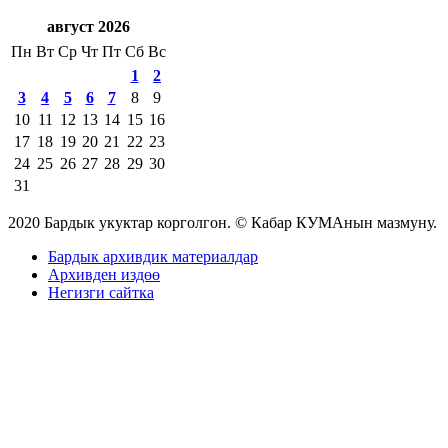
август 2026
Пн
Вт
Ср
Чт
Пт
Сб
Вс
1
2
3
4
5
6
7
8
9
10
11
12
13
14
15
16
17
18
19
20
21
22
23
24
25
26
27
28
29
30
31
2020 Бардык укуктар корголгон. © Кабар КУМАнын мазмуну.
Бардык архивдик материалдар
Архивден издөө
Негизги сайтка