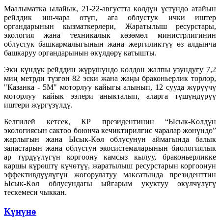
Маалыматка ылайык, 21-22-августта көлдүн үстүндө атайын
рейддик иш-чара өтүп, ага облустук ички иштер
органдарынын кызматкерлери, Жаратылыш ресурстары,
экология жана техникалык көзөмөл министрлигинин
облустук башкармалыгынын жана жергиликтүү өз алдынча
башкаруу органдарынын өкүлдөрү катышты.
Эки күндүк рейддин жүрүшүндө көлдөн жалпы узундугу 7,2
миң метрди түзгөн 82 эски жана жаңы браконьерлик торлор,
"Казанка - 5М" моторлуу кайыгы алынып, 12 сууда жүрүүчү
моторлуу кайык ээлери аныкталып, аларга түшүндүрүү
иштери жүргүзүлдү.
Белгилей кетсек, КР президентинин “Ысык-Көлдүн
экологиясын сактоо боюнча кечиктирилгис чаралар жөнүндө”
жарлыгын жана Ысык-Көл облусунун аймагында балык
запастарын жана облустун экосистемаларынын биологиялык
ар түрдүүлүгүн коргоону камсыз кылуу, браконьерликке
каршы күрөштү күчөтүү, жаратылыш ресурстарын коргоонун
эффективдүүлүгүн жогорулатуу максатында президенттин
Ысык-Көл облусундагы ыйгарым укуктуу өкүлчүлүгү
тескемеси чыккан.
Күнүнө