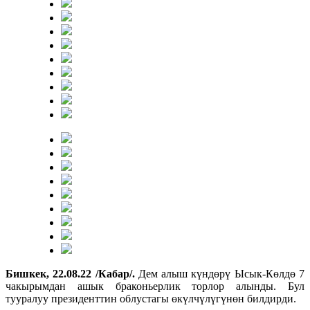
Бишкек, 22.08.22 /Кабар/.
Дем алыш күндөрү Ысык-Көлдө 7
чакырымдан ашык браконьерлик торлор алынды. Бул
тууралуу президенттин облустагы өкүлчүлүгүнөн билдирди.