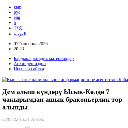
кыр
рус
eng
tr
中文
العربية
07 баш оона 2026
20:23
Бардык архивдик материалдар
Архивден издөө
Негизги сайтка
Дем алыш күндөрү Ысык-Көлдө 7
чакырымдан ашык браконьерлик тор
алынды
22/08/22 15:31
Аймак