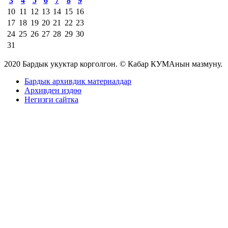
3
4
5
6
7
8
9
10
11
12
13
14
15
16
17
18
19
20
21
22
23
24
25
26
27
28
29
30
31
2020 Бардык укуктар корголгон. © Кабар КУМАнын мазмуну.
Бардык архивдик материалдар
Архивден издөө
Негизги сайтка