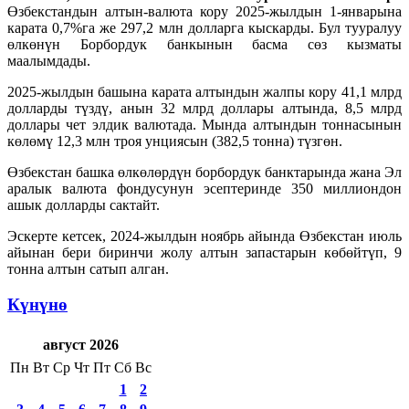
Өзбекстандын алтын-валюта кору 2025-жылдын 1-январына
карата 0,7%га же 297,2 млн долларга кыскарды. Бул тууралуу
өлкөнүн Борбордук банкынын басма сөз кызматы
маалымдады.
2025-жылдын башына карата алтындын жалпы кору 41,1 млрд
долларды түздү, анын 32 млрд доллары алтында, 8,5 млрд
доллары чет элдик валютада. Мында алтындын тоннасынын
көлөмү 12,3 млн троя унциясын (382,5 тонна) түзгөн.
Өзбекстан башка өлкөлөрдүн борбордук банктарында жана Эл
аралык валюта фондусунун эсептеринде 350 миллиондон
ашык долларды сактайт.
Эскерте кетсек, 2024-жылдын ноябрь айында Өзбекстан июль
айынан бери биринчи жолу алтын запастарын көбөйтүп, 9
тонна алтын сатып алган.
Күнүнө
август 2026
Пн
Вт
Ср
Чт
Пт
Сб
Вс
1
2