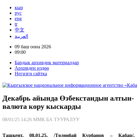
кыр
рус
eng
tr
中文
العربية
09 баш оона 2026
09:00
Бардык архивдик материалдар
Архивден издөө
Негизги сайтка
Декабрь айында Өзбекстандын алтын-
валюта кору кыскарды
08/01/25 14:26
ММК БА ТУУРАЛУУ
Ташкент, 08.01.25. /Төлөнбай Курбанов – Кабар/.