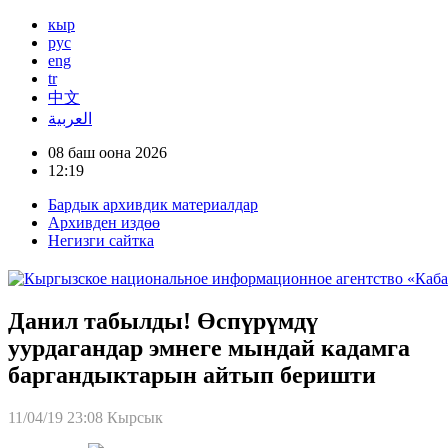
кыр
рус
eng
tr
中文
العربية
08 баш оона 2026
12:19
Бардык архивдик материалдар
Архивден издөө
Негизги сайтка
Данил табылды! Өспүрүмдү
уурдагандар эмнеге мындай кадамга
баргандыктарын айтып беришти
11/04/19 23:08
Кырсык