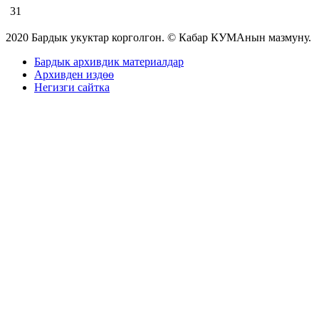
31
2020 Бардык укуктар корголгон. © Кабар КУМАнын мазмуну.
Бардык архивдик материалдар
Архивден издөө
Негизги сайтка