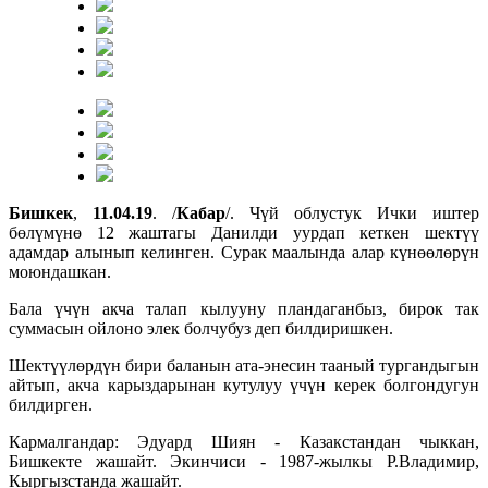
Бишкек
,
11.04.19
. /
Кабар
/. Чүй облустук Ички иштер
бөлүмүнө 12 жаштагы Данилди уурдап кеткен шектүү
адамдар алынып келинген. Сурак маалында алар күнөөлөрүн
моюндашкан.
Бала үчүн акча талап кылууну пландаганбыз, бирок так
суммасын ойлоно элек болчубуз деп билдиришкен.
Шектүүлөрдүн бири баланын ата-энесин тааный тургандыгын
айтып, акча карыздарынан кутулуу үчүн керек болгондугун
билдирген.
Кармалгандар: Эдуард Шиян - Казакстандан чыккан,
Бишкекте жашайт. Экинчиси - 1987-жылкы Р.Владимир,
Кыргызстанда жашайт.