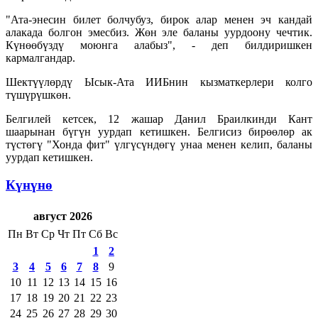
"Ата-энесин билет болчубуз, бирок алар менен эч кандай
алакада болгон эмесбиз. Жөн эле баланы уурдоону чечтик.
Күнөөбүздү моюнга алабыз", - деп билдиришкен
кармалгандар.
Шектүүлөрдү Ысык-Ата ИИБнин кызматкерлери колго
түшүрүшкөн.
Белгилей кетсек, 12 жашар Данил Браилкинди Кант
шаарынан бүгүн уурдап кетишкен. Белгисиз бирөөлөр ак
түстөгү "Хонда фит" үлгүсүндөгү унаа менен келип, баланы
уурдап кетишкен.
Күнүнө
август 2026
Пн
Вт
Ср
Чт
Пт
Сб
Вс
1
2
3
4
5
6
7
8
9
10
11
12
13
14
15
16
17
18
19
20
21
22
23
24
25
26
27
28
29
30