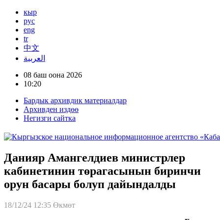
кыр
рус
eng
tr
中文
العربية
08 баш оона 2026
10:20
Бардык архивдик материалдар
Архивден издөө
Негизги сайтка
Данияр Амангелдиев министрлер
кабинетинин төрагасынын биринчи
орун басары болуп дайындалды
18/12/24 12:35
Өкмөт