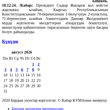
Бишкек,
18.12.24. /Кабар/.
Президент Садыр Жапаров кол койгон
жарлыкка ылайык, Кыргыз Республикасынын
Конституциясынын 70-беренесинин 1-бөлүгүнүн 2-пунктуна,
71-беренесине ылайык Амангелдиев Данияр Жолдошевич
мурда жүктөлгөн милдеттерин аткаруудан бошотулуп,
министрлер кабинетинин төрагасынын биринчи орун басары
болуп дайындалды.
Күнүнө
август 2026
Пн
Вт
Ср
Чт
Пт
Сб
Вс
1
2
3
4
5
6
7
8
9
10
11
12
13
14
15
16
17
18
19
20
21
22
23
24
25
26
27
28
29
30
31
2020 Бардык укуктар корголгон. © Кабар КУМАнын мазмуну.
Бардык архивдик материалдар