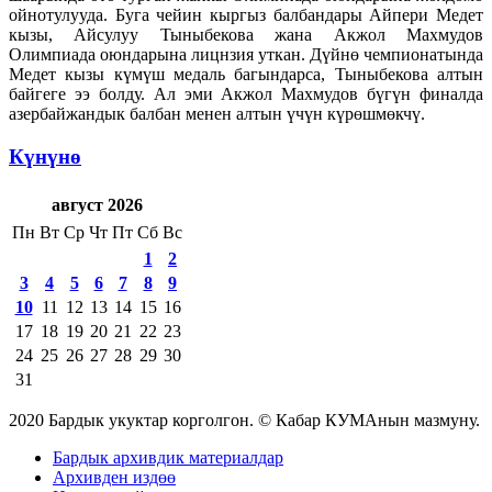
ойнотулууда. Буга чейин кыргыз балбандары Айпери Медет
кызы, Айсулуу Тыныбекова жана Акжол Махмудов
Олимпиада оюндарына лицнзия уткан. Дүйнө чемпионатында
Медет кызы күмүш медаль багындарса, Тыныбекова алтын
байгеге ээ болду. Ал эми Акжол Махмудов бүгүн финалда
азербайжандык балбан менен алтын үчүн күрөшмөкчү.
Күнүнө
август 2026
Пн
Вт
Ср
Чт
Пт
Сб
Вс
1
2
3
4
5
6
7
8
9
10
11
12
13
14
15
16
17
18
19
20
21
22
23
24
25
26
27
28
29
30
31
2020 Бардык укуктар корголгон. © Кабар КУМАнын мазмуну.
Бардык архивдик материалдар
Архивден издөө