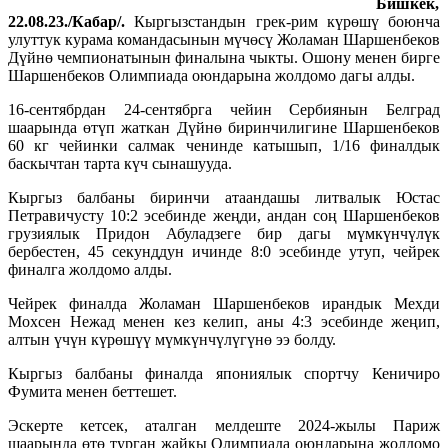
Бишкек,
22.08.23./Кабар/.
Кыргызстандын грек-рим күрөшү боюнча
улуттук курама командасынын мүчөсү Жоламан Шаршенбеков
Дүйнө чемпионатынын финалына чыкты. Ошону менен бирге
Шаршенбеков Олимпиада оюндарына жолдомо дагы алды.
16-сентябрдан 24-сентябрга чейин Сербиянын Белград
шаарында өтүп жаткан Дүйнө биринчилигине Шаршенбеков
60 кг чейинки салмак ченинде катышып, 1/16 финалдык
баскычтан тарта күч сынашууда.
Кыргыз балбаны биринчи атаандашы литвалык Юстас
Петравичусту 10:2 эсебинде жеңди, андан соң Шаршенбеков
грузиялык Придон Абуладзеге бир дагы мүмкүнчүлүк
бербестен, 45 секунддун ичинде 8:0 эсебинде утуп, чейрек
финалга жолдомо алды.
Чейрек финалда Жоламан Шаршенбеков ирандык Мехди
Мохсен Нежад менен кез келип, аны 4:3 эсебинде жеңип,
алтын үчүн күрөшүү мүмкүнчүлүгүнө ээ болду.
Кыргыз балбаны финалда япониялык спортчу Кеничиро
Фумита менен беттешет.
Эскерте кетсек, аталган мелдеште 2024-жылы Париж
шаарында өтө турган жайкы Олимпиада оюндарына жолдомо